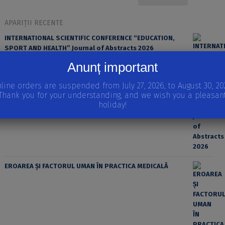
APARIȚII RECENTE
INTERNATIONAL SCIENTIFIC CONFERENCE “EDUCATION,
SPORT AND HEALTH” Journal of Abstracts 2026
Anunț important
line orders are suspended from July 27, 2026, to August 30, 20
Thank you for your understanding, and we wish you a pleasan
holiday!
EROAREA ȘI FACTORUL UMAN ÎN PRACTICA MEDICALĂ