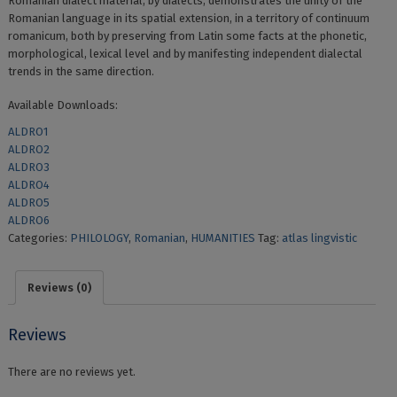
Romanian dialect material, by dialects, demonstrates the unity of the
Romanian language in its spatial extension, in a territory of continuum
romanicum, both by preserving from Latin some facts at the phonetic,
morphological, lexical level and by manifesting independent dialectal
trends in the same direction.
Available Downloads:
ALDRO1
ALDRO2
ALDRO3
ALDRO4
ALDRO5
ALDRO6
Categories:
PHILOLOGY
,
Romanian
,
HUMANITIES
Tag:
atlas lingvistic
Reviews (0)
Reviews
There are no reviews yet.