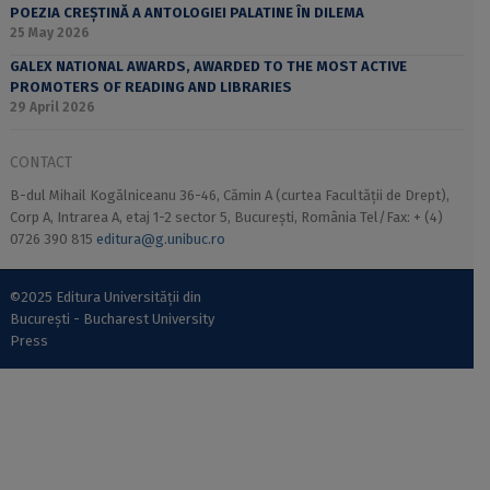
POEZIA CREȘTINĂ A ANTOLOGIEI PALATINE ÎN DILEMA
25 May 2026
GALEX NATIONAL AWARDS, AWARDED TO THE MOST ACTIVE
PROMOTERS OF READING AND LIBRARIES
29 April 2026
CONTACT
B-dul Mihail Kogălniceanu 36-46, Cămin A (curtea Facultății de Drept),
Corp A, Intrarea A, etaj 1-2 sector 5, București, România Tel/Fax: + (4)
0726 390 815
editura@g.unibuc.ro
©2025 Editura Universității din
București - Bucharest University
Press