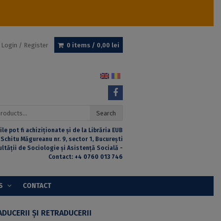
Login / Register
0 items /
0,00
lei
Search
ile pot fi achiziționate și de la Librăria EUB
 Schitu Măgureanu nr. 9, sector 1, București
ultății de Sociologie și Asistență Socială -
Contact:
+4 0760 013 746
S
CONTACT
DUCERII ȘI RETRADUCERII