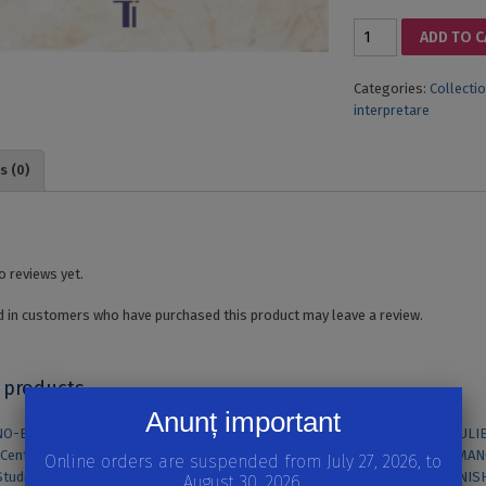
AVATARURILE
ADD TO 
TRADUCERII
ȘI
Categories:
Collecti
RETRADUCERII
interpretare
LITERARE
quantity
s (0)
o reviews yet.
 in customers who have purchased this product may leave a review.
 products
Anunț important
Online orders are suspended from July 27, 2026, to
CATALAN GRAMMAR
August 30, 2026.