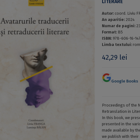
LITERARE
Autor:
coord. Liviu 
An aparitie:
2024
Numar de pagini:
2
Format:
B5
ISBN:
978-606-16-14
Limba textului:
rom
42,29
lei
Google Books
Proceedings of the 
Retranslation in Lit
In this book, we pres
presented in the vari
made available by th
we publish with their