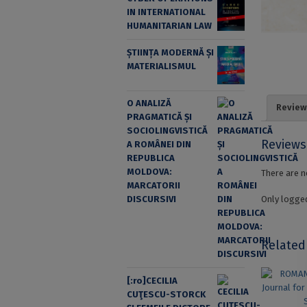
IN INTERNATIONAL
HUMANITARIAN LAW
ȘTIINȚA MODERNĂ ȘI
MATERIALISMUL
O ANALIZĂ
Review
PRAGMATICĂ ȘI
SOCIOLINGVISTICĂ
Reviews
A ROMÂNEI DIN
REPUBLICA
MOLDOVA:
There are n
MARCATORII
Only logged
DISCURSIVI
Related
[:ro]CECILIA
CUŢESCU-STORCK