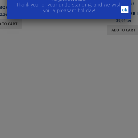
30,13
lei
Thank you for your understanding, and we wish
ROMANO-BOHEMICA I. JOURNAL FOR CENTRAL EUROPEAN STUDIES
ok
you a pleasant holiday!
READ MORE
32,24
lei
39,64
lei
 TO CART
ADD TO CART