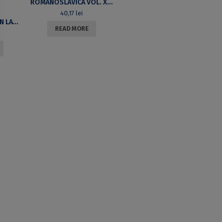
ROMANOSLAVICA VOL. XLVIII, NO. 1
40,17
lei
HOMO-VIR-MULIER IN LATIN AND ROMANCE LANGUAGES (SPANISH AND ROMANIAN)
READ MORE