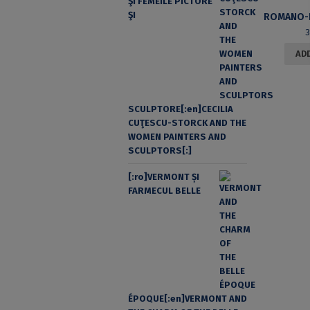
ŞI FEMEILE PICTORE
ŞI
ADD
SCULPTORE[:en]CECILIA
CUŢESCU-STORCK AND THE
WOMEN PAINTERS AND
SCULPTORS[:]
[:ro]VERMONT ȘI
FARMECUL BELLE
ÉPOQUE[:en]VERMONT AND