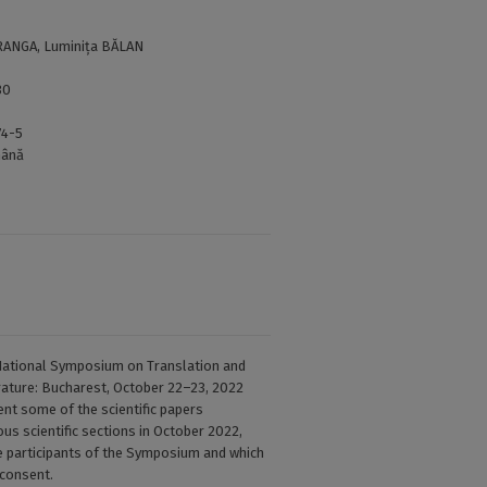
FRANGA, Luminița BĂLAN
30
74-5
ână
National Symposium on Translation and
erature: Bucharest, October 22–23, 2022
ent some of the scientific papers
ous scientific sections in October 2022,
e participants of the Symposium and which
 consent.