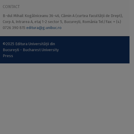
CONTACT
B-dul Mihail Kogălniceanu 36-46, Cămin A (curtea Facultății de Drept),
Corp A, Intrarea A, etaj 1-2 sector 5, București, România Tel/Fax: + (4)
0726 390 815
editura@g.unibuc.ro
©2025 Editura Universității din
București - Bucharest University
Press