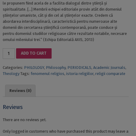
le propunem fiind acela de a facilita dialogul dintre știință și
spiritualitate. […] Membrii echipei editoriale provin atât din domeniul
științelor umaniste, cât și din cel al științelor exacte. Credem că
abordarea interdisciplinară, caracteristică pentru numeroase alte
domenii din cercetarea științifică contemporană, poate conduce și
pentru domeniul studiilor religioase către rezultate notabile, necesare
omului mileniului trei.” (Echipa Editorială AXIS, 2013)
AXIS
ADD TO CART
–
REVIEW
Categories:
PHILOLOGY
,
Philosophy
,
PERIODICALS
,
Academic Journals
,
OF
Theology
Tags:
fenomenul religios
,
istoria religiilor
,
religii comparate
NATIONAL
STUDIES.
ISSUE
Reviews (0)
I,
2013
[in
Reviews
Romanian]
quantity
There are no reviews yet.
Only logged in customers who have purchased this product may leave a