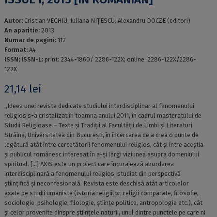
Autor:
Cristian VECHIU, Iuliana NIȚESCU, Alexandru DOCZE (editori)
An aparitie:
2013
Numar de pagini:
112
Format:
A4
ISSN; ISSN-L:
print: 2344-1860/ 2286-122X; online: 2286-122X/2286-
122X
21,14
lei
,,Ideea unei reviste dedicate studiului interdisciplinar al fenomenului
religios s-a cristalizat în toamna anului 2011, în cadrul masteratului de
Studii Religioase – Texte și Tradiții al Facultății de Limbi și Literaturi
Străine, Universitatea din București, în încercarea de a crea o punte de
legătură atât între cercetătorii fenomenului religios, cât și între aceștia
și publicul românesc interesat în a-și lărgi viziunea asupra domeniului
spiritual. […] AXIS este un proiect care încurajează abordarea
interdisciplinară a fenomenului religios, studiat din perspectivă
științifică și neconfesională. Revista este deschisă atât articolelor
axate pe studii umaniste (istoria religiilor, religii comparate, filosofie,
sociologie, psihologie, filologie, științe politice, antropologie etc.), cât
și celor provenite dinspre științele naturii, unul dintre punctele pe care ni