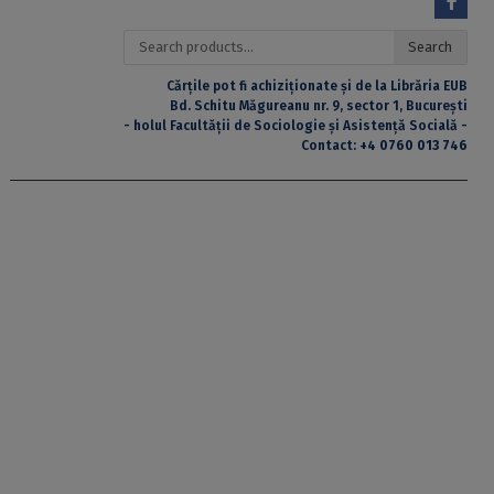
Search
Search
for:
Cărțile pot fi achiziționate și de la Librăria EUB
Bd. Schitu Măgureanu nr. 9, sector 1, București
- holul Facultății de Sociologie și Asistență Socială -
Contact:
+4 0760 013 746