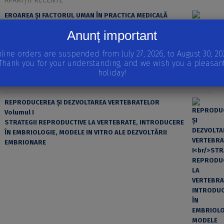
APARIȚII RECENTE
EROAREA ȘI FACTORUL UMAN ÎN PRACTICA MEDICALĂ
Anunț important
line orders are suspended from July 27, 2026, to August 30, 20
Thank you for your understanding, and we wish you a pleasan
holiday!
REPRODUCEREA ȘI DEZVOLTAREA VERTEBRATELOR
Volumul I
STRATEGII REPRODUCTIVE LA VERTEBRATE, INTRODUCERE
ÎN EMBRIOLOGIE, MODELE IN VITRO ALE DEZVOLTĂRII
EMBRIONARE