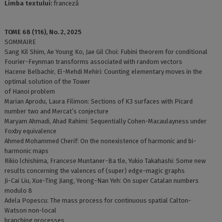
Limba textului:
franceză
TOME 68 (116), No. 2, 2025
SOMMAIRE
Sang Kil Shim, Ae Young Ko, Jae Gil Choi: Fubini theorem for conditional
Fourier-Feynman transforms associated with random vectors
Hacene Belbachir, El-Mehdi Mehiri: Counting elementary moves in the
optimal solution of the Tower
of Hanoi problem
Marian Aprodu, Laura Filimon: Sections of K3 surfaces with Picard
number two and Mercat’s conjecture
Maryam Ahmadi, Ahad Rahimi: Sequentially Cohen-Macaulayness under
Foxby equivalence
Ahmed Mohammed Cherif: On the nonexistence of harmonic and bi-
harmonic maps
Rikio lchishima, Francese Muntaner-Ba tle, Yukio Takahashi: Some new
results concerning the valences of (super) edge-magic graphs
Ji-Cai Liu, Xue-Ting Jiang, Yeong-Nan Yeh: On super Catalan numbers
modulo 8
Adela Popescu: The mass process for continuous spatial Calton-
Watson non-local
branching processes