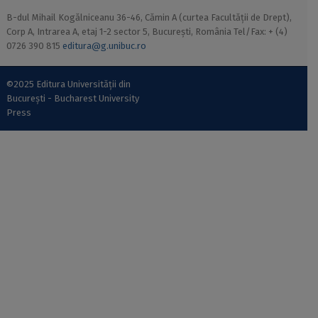
B-dul Mihail Kogălniceanu 36-46, Cămin A (curtea Facultății de Drept),
Corp A, Intrarea A, etaj 1-2 sector 5, București, România Tel/Fax: + (4)
0726 390 815
editura@g.unibuc.ro
©2025 Editura Universității din
București - Bucharest University
Press