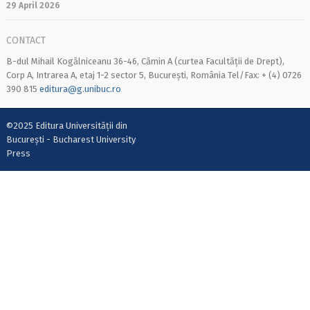
29 April 2026
CONTACT
B-dul Mihail Kogălniceanu 36-46, Cămin A (curtea Facultății de Drept),
Corp A, Intrarea A, etaj 1-2 sector 5, București, România Tel/Fax: + (4) 0726
390 815
editura@g.unibuc.ro
©2025 Editura Universității din
București - Bucharest University
Press