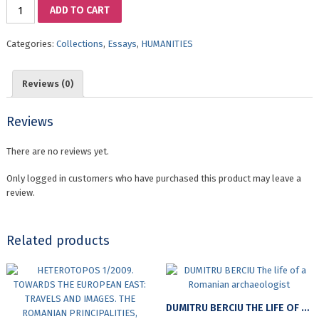
CÂȚIVA
ADD TO CART
OAMENI
REALI
Categories:
Collections
,
Essays
,
HUMANITIES
ȘI
FAPTELE
LOR
Reviews (0)
FANTASTICE
quantity
Reviews
There are no reviews yet.
Only logged in customers who have purchased this product may leave a
review.
Related products
DUMITRU BERCIU THE LIFE OF A ROMANIAN ARCHAEOLOGIST