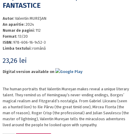
FANTASTICE
Autor:
Valentin MUREȘAN
An aparitie:
2024
Numar de pagini:
112
Format:
13/20
ISBN:
978-606-16-1452-3
Limba textului:
română
23,26
lei
Digital version available on
Google Play
The human portraits that Valentin Mureșan makes reveal a unique literary
talent. They remind us of Hemingway’s never-ending endings, Borges’
magical realism and Fitzgerald’s nostalgia. From Gabriel Liiceanu (seen
as a hunted lion) to Ilie Pârvu (the great timid one), Mircea Flonta (the
man of reason), Roger Crisp (the professional) and Julian Savulescu (the
master of lightning), Valentin Mureșan tells the miraculous adventures
lived around the people he looked upon with sympathy.