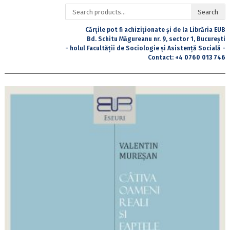
Search
Search
for:
Cărțile pot fi achiziționate și de la Librăria EUB
Bd. Schitu Măgureanu nr. 9, sector 1, București
- holul Facultății de Sociologie și Asistență Socială -
Contact:
+4 0760 013 746