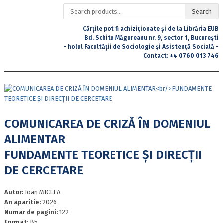
Search
Search
for:
Cărțile pot fi achiziționate și de la Librăria EUB
Bd. Schitu Măgureanu nr. 9, sector 1, București
- holul Facultății de Sociologie și Asistență Socială -
Contact:
+4 0760 013 746
COMUNICAREA DE CRIZĂ ÎN DOMENIUL
ALIMENTAR
FUNDAMENTE TEORETICE ȘI DIRECȚII
DE CERCETARE
Autor:
Ioan MICLEA
An aparitie:
2026
Numar de pagini:
122
Format:
B5