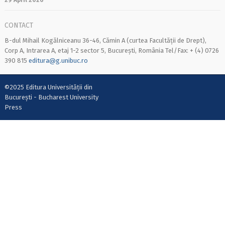
29 April 2026
CONTACT
B-dul Mihail Kogălniceanu 36-46, Cămin A (curtea Facultății de Drept),
Corp A, Intrarea A, etaj 1-2 sector 5, București, România Tel/Fax: + (4) 0726
390 815
editura@g.unibuc.ro
©2025 Editura Universității din
București - Bucharest University
Press