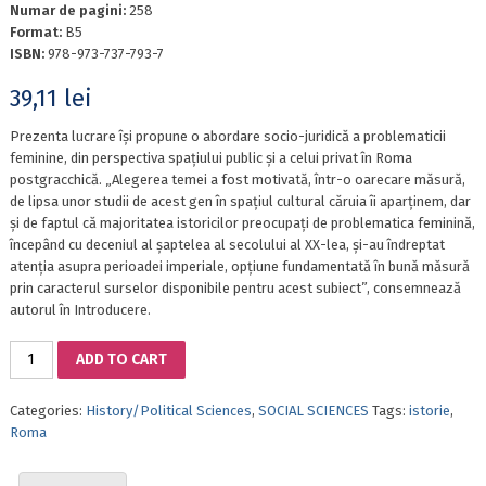
Numar de pagini:
258
Format:
B5
ISBN:
978-973-737-793-7
39,11
lei
Prezenta lucrare își propune o abordare socio-juridică a problematicii
feminine, din perspectiva spațiului public și a celui privat în Roma
postgracchică. „Alegerea temei a fost motivată, într-o oarecare măsură,
de lipsa unor studii de acest gen în spațiul cultural căruia îi aparținem, dar
și de faptul că majoritatea istoricilor preocupați de problematica feminină,
începând cu deceniul al șaptelea al secolului al XX-lea, și-au îndreptat
atenția asupra perioadei imperiale, opțiune fundamentată în bună măsură
prin caracterul surselor disponibile pentru acest subiect”, consemnează
autorul în Introducere.
WOMEN'S
ADD TO CART
CONDITION
IN
Categories:
History/Political Sciences
,
SOCIAL SCIENCES
Tags:
istorie
,
ROME
Roma
IN
1ST
CENTURY