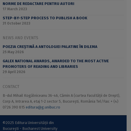
NORME DE REDACTARE PENTRU AUTORI
17 March 2023
STEP-BY-STEP PROCESS TO PUBLISH A BOOK
31 October 2023
NEWS AND EVENTS
POEZIA CREȘTINĂ A ANTOLOGIEI PALATINE ÎN DILEMA
25 May 2026
GALEX NATIONAL AWARDS, AWARDED TO THE MOST ACTIVE
PROMOTERS OF READING AND LIBRARIES
29 April 2026
CONTACT
B-dul Mihail Kogălniceanu 36-46, Cămin A (curtea Facultății de Drept),
Corp A, Intrarea A, etaj 1-2 sector 5, București, România Tel/Fax: + (4)
0726 390 815
editura@g.unibuc.ro
©2025 Editura Universității din
București - Bucharest University