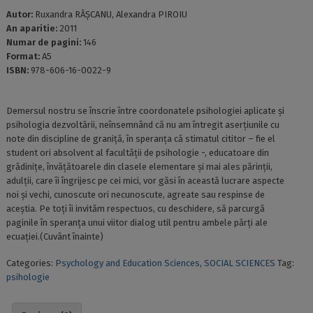
Autor:
Ruxandra RĂȘCANU, Alexandra PIROIU
An aparitie:
2011
Numar de pagini:
146
Format:
A5
ISBN:
978-606-16-0022-9
Demersul nostru se înscrie între coordonatele psihologiei aplicate și
psihologia dezvoltării, neînsemnând că nu am întregit aserțiunile cu
note din discipline de graniță, în speranța că stimatul cititor – fie el
student ori absolvent al facultății de psihologie -, educatoare din
grădinițe, învățătoarele din clasele elementare și mai ales părinții,
adulții, care îi îngrijesc pe cei mici, vor găsi în această lucrare aspecte
noi și vechi, cunoscute ori necunoscute, agreate sau respinse de
aceștia. Pe toți îi invităm respectuos, cu deschidere, să parcurgă
paginile în speranța unui viitor dialog util pentru ambele părți ale
ecuației.(Cuvânt înainte)
Categories:
Psychology and Education Sciences
,
SOCIAL SCIENCES
Tag:
psihologie