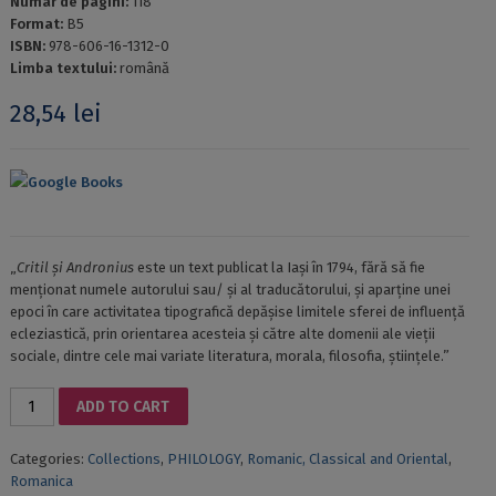
Numar de pagini:
118
Format:
B5
ISBN:
978-606-16-1312-0
Limba textului:
română
28,54
lei
Google Books
„
Critil și Andronius
este un text publicat la Iași în 1794, fără să fie
menționat numele autorului sau/ și al traducătorului, și aparține unei
epoci în care activitatea tipografică depășise limitele sferei de influență
ecleziastică, prin orientarea acesteia și către alte domenii ale vieții
sociale, dintre cele mai variate literatura, morala, filosofia, științele.”
CRITIL
ADD TO CART
ȘI
ANDRONIUS.
Categories:
Collections
,
PHILOLOGY
,
Romanic, Classical and Oriental
,
ROMANICA
Romanica
34