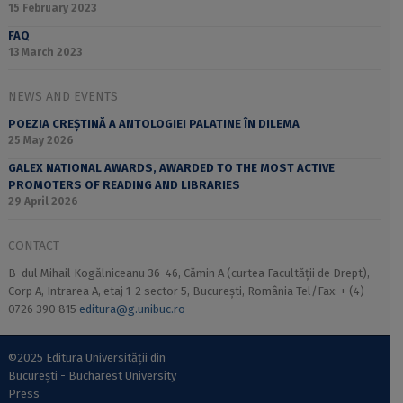
15 February 2023
FAQ
13 March 2023
NEWS AND EVENTS
POEZIA CREȘTINĂ A ANTOLOGIEI PALATINE ÎN DILEMA
25 May 2026
GALEX NATIONAL AWARDS, AWARDED TO THE MOST ACTIVE
PROMOTERS OF READING AND LIBRARIES
29 April 2026
CONTACT
B-dul Mihail Kogălniceanu 36-46, Cămin A (curtea Facultății de Drept),
Corp A, Intrarea A, etaj 1-2 sector 5, București, România Tel/Fax: + (4)
0726 390 815
editura@g.unibuc.ro
©2025 Editura Universității din
București - Bucharest University
Press