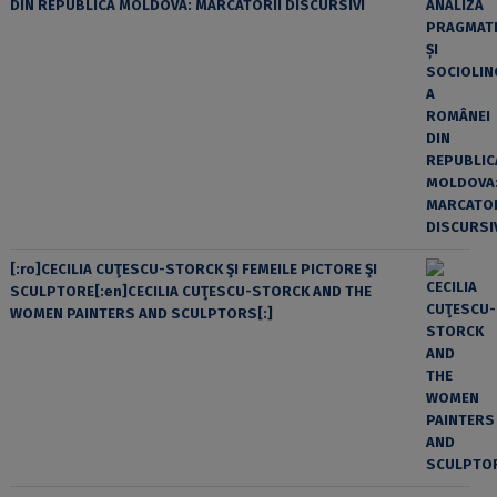
DIN REPUBLICA MOLDOVA: MARCATORII DISCURSIVI
[:ro]CECILIA CUŢESCU-STORCK ŞI FEMEILE PICTORE ŞI
SCULPTORE[:en]CECILIA CUŢESCU-STORCK AND THE
WOMEN PAINTERS AND SCULPTORS[:]