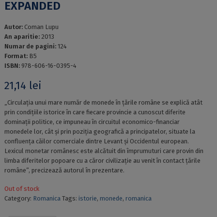
EXPANDED
Autor:
Coman Lupu
An aparitie:
2013
Numar de pagini:
124
Format:
B5
ISBN:
978-606-16-0395-4
21,14
lei
„Circulația unui mare număr de monede în țările române se explică atât
prin condițiile istorice în care fiecare provincie a cunoscut diferite
dominații politice, ce impuneau în circuitul economico-financiar
monedele lor, cât și prin poziția geografică a principatelor, situate la
confluența căilor comerciale dintre Levant și Occidentul european.
Lexicul monetar românesc este alcătuit din împrumuturi care provin din
limba diferitelor popoare cu a căror civilizație au venit în contact țările
române”, precizează autorul în prezentare.
Out of stock
Category:
Romanica
Tags:
istorie
,
monede
,
romanica