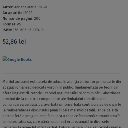
Autor:
Adriana Maria ROBU
An aparitie:
2023
Numar de pagini:
200
Format:
A5
ISBN:
978-606-16-1374-8
52,86
lei
Google Books
Meritul autoarei este acela de aduce în atenția cititorilor prima carte din
spațiul românesc dedicată vorbirii în public, fundamentată pe teorii din
sfera lingvisticii, retoricii, teoriei argumentării și comunicării. Abordarea
pornind de la cele trei componente ale limbajului constituite de
comunicarea verbală, paraverbală și nonverbală contribuie pe de o parte
la radiografierea discursului până în cele mai mici detalii, iar pe de altă
parte oferă o imagine amplă asupra a ceea ce înseamnă comunicarea în
complexitatea sa, care până nu demult era rezumată în diversele
cercetări la aspectul strict verbal. Latura verbală, însă, reprezintă numai