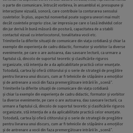
o parte din comunicare, întrucât vorbirea, în ansamblul ei, presupune și
interacțiune vizuală, sonoră, care contribuie la conturarea sensului
cuvintelor. În plus, aspectul nonverbal poate sugera uneori mai mult
decât cuvintele propriu-zise, iar impresia pe care o lasă individul celor
din jur derivă în bună măsură din postură, capacitatea de a stabili
contactul vizual cu interlocutorul, tonalitatea vocii etc.
Trimiterile la diferite situații de comunicare din viața cotidiană și chiar la
exemple din experiența de cadru didactic, formator și vorbitor la diverse
evenimente, pe care o are autoarea, dau savoare lecturii, ca urmare a
faptului că, dincolo de suportul teoretic și clasificările riguros
organizate, stă intenția de a da aplicabilitate practică celor enunțate.
Totodată, cartea își oferă cititorului și o serie de strategii de pregătire
pentru livrarea unui discurs, cum ar fi tehnicile de stăpânire a emoțiilor
și de antrenare a vocii din faza premergătoare intrării în „scenă”.
Trimiterile la diferite situații de comunicare din viața cotidiană
și chiar la exemple din experiența de cadru didactic, formator și vorbitor
la diverse evenimente, pe care o are autoarea, dau savoare lecturii, ca
urmare a faptului că, dincolo de suportul teoretic și clasificările riguros
organizate, stă intenția de a da aplicabilitate practică celor enunțate.
Totodată, cartea își oferă cititorului și o serie de strategii de pregătire
pentru livrarea unui discurs, cum ar fi tehnicile de stăpânire a emoțiilor
și de antrenare a vocii din faza premergătoare intrării în „scenă”.