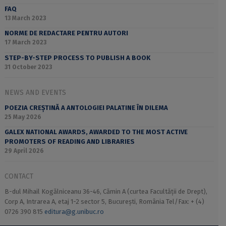
FAQ
13 March 2023
NORME DE REDACTARE PENTRU AUTORI
17 March 2023
STEP-BY-STEP PROCESS TO PUBLISH A BOOK
31 October 2023
NEWS AND EVENTS
POEZIA CREȘTINĂ A ANTOLOGIEI PALATINE ÎN DILEMA
25 May 2026
GALEX NATIONAL AWARDS, AWARDED TO THE MOST ACTIVE
PROMOTERS OF READING AND LIBRARIES
29 April 2026
CONTACT
B-dul Mihail Kogălniceanu 36-46, Cămin A (curtea Facultății de Drept),
Corp A, Intrarea A, etaj 1-2 sector 5, București, România Tel/Fax: + (4)
0726 390 815
editura@g.unibuc.ro