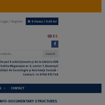
Login / Register
0 items /
0,00
lei
Search
ile pot fi achiziționate și de la Librăria EUB
 Schitu Măgureanu nr. 9, sector 1, București
ultății de Sociologie și Asistență Socială -
Contact:
+4 0760 013 746
S
CONTACT
INFO-DOCUMENTARY STRUCTURES