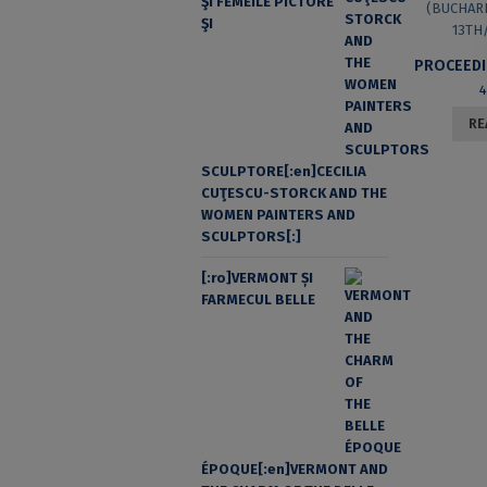
ŞI FEMEILE PICTORE
ŞI
RE
SCULPTORE[:en]CECILIA
CUŢESCU-STORCK AND THE
WOMEN PAINTERS AND
SCULPTORS[:]
[:ro]VERMONT ȘI
FARMECUL BELLE
ÉPOQUE[:en]VERMONT AND