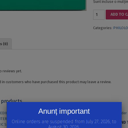
Sunt incluse o mulțime
ECONOMICS
ADD TO 
OF
INFO-
Categories:
PHILOLO
DOCUMENTARY
STRUCTURES
quantity
s (0)
o reviews yet.
 in customers who have purchased this product may leave a review.
 products
Anunț important
Online orders are suspended from July 27, 2026, to
August 30, 2026.