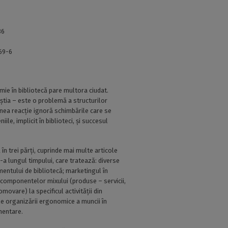
36
69-6
ie în bibliotecă pare multora ciudat.
tia – este o problemă a structurilor
ea reacție ignoră schimbările care se
ile, implicit în biblioteci, și succesul
în trei părți, cuprinde mai multe articole
-a lungul timpului, care tratează: diverse
ntului de bibliotecă; marketingul în
 componentelor mixului (produse – servicii,
movare) la specificul activității din
le organizării ergonomice a muncii în
mentare.