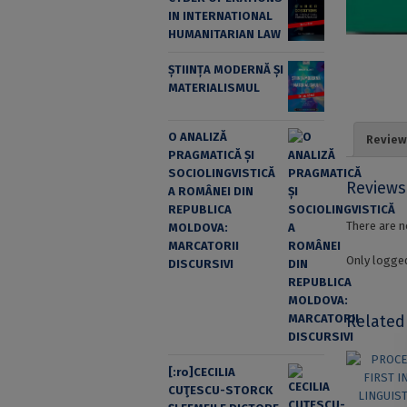
IN INTERNATIONAL
HUMANITARIAN LAW
ȘTIINȚA MODERNĂ ȘI
MATERIALISMUL
O ANALIZĂ
Review
PRAGMATICĂ ȘI
SOCIOLINGVISTICĂ
Reviews
A ROMÂNEI DIN
REPUBLICA
There are n
MOLDOVA:
MARCATORII
Only logged
DISCURSIVI
Related
[:ro]CECILIA
CUŢESCU-STORCK