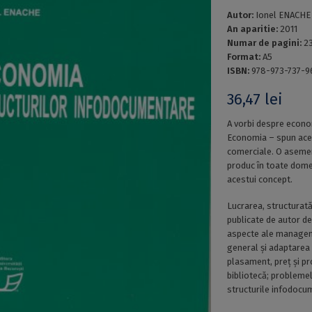
Autor:
Ionel ENACHE
An aparitie:
2011
Numar de pagini:
2
Format:
A5
ISBN:
978-973-737-9
36,47
lei
A vorbi despre econom
Economia – spun aceș
comerciale. O asemen
produc în toate domeni
acestui concept.
Lucrarea, structurată 
publicate de autor de
aspecte ale manageme
general și adaptarea
plasament, preț și pro
bibliotecă; probleme
structurile infodocu