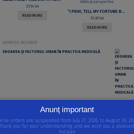
21,14
lei
”I PRAY, TELL MY FORTUNE BY CALLING A DEAD ONE”. SORCERY, WITCHCRAFT AND DIVINATION FROM BIBLICAL PERSPECTIVE
READ MORE
57,61
lei
READ MORE
APARIȚII RECENTE
EROAREA ȘI FACTORUL UMAN ÎN PRACTICA MEDICALĂ
REPRODUCEREA ȘI DEZVOLTAREA VERTEBRATELOR
Anunț important
Volumul I
STRATEGII REPRODUCTIVE LA VERTEBRATE, INTRODUCERE
line orders are suspended from July 27, 2026, to August 30, 20
ÎN EMBRIOLOGIE, MODELE IN VITRO ALE DEZVOLTĂRII
Thank you for your understanding, and we wish you a pleasan
EMBRIONARE
holiday!