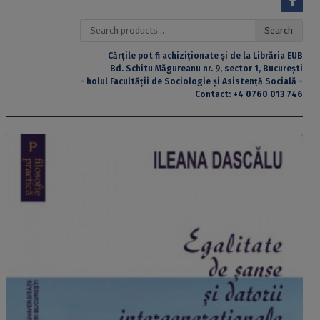
Search
Search
for:
Cărțile pot fi achiziționate și de la Librăria EUB
Bd. Schitu Măgureanu nr. 9, sector 1, București
- holul Facultății de Sociologie și Asistență Socială -
Contact:
+4 0760 013 746