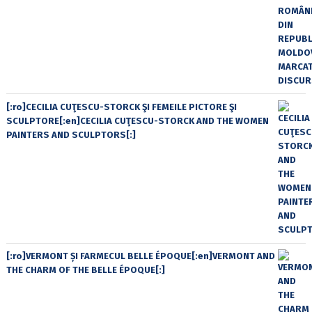
[:ro]CECILIA CUŢESCU-STORCK ŞI FEMEILE PICTORE ŞI
SCULPTORE[:en]CECILIA CUŢESCU-STORCK AND THE WOMEN
PAINTERS AND SCULPTORS[:]
[:ro]VERMONT ȘI FARMECUL BELLE ÉPOQUE[:en]VERMONT AND
THE CHARM OF THE BELLE ÉPOQUE[:]