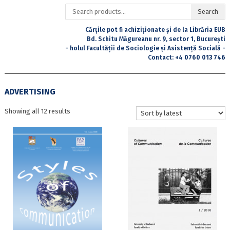
Search
Search
for:
Cărțile pot fi achiziționate și de la Librăria EUB
Bd. Schitu Măgureanu nr. 9, sector 1, București
- holul Facultății de Sociologie și Asistență Socială -
Contact:
+4 0760 013 746
ADVERTISING
Sorted
Showing all 12 results
by
latest