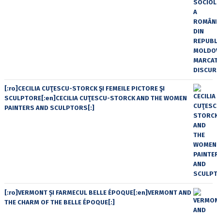
[:ro]CECILIA CUŢESCU-STORCK ŞI FEMEILE PICTORE ŞI
SCULPTORE[:en]CECILIA CUŢESCU-STORCK AND THE WOMEN
PAINTERS AND SCULPTORS[:]
[:ro]VERMONT ȘI FARMECUL BELLE ÉPOQUE[:en]VERMONT AND
THE CHARM OF THE BELLE ÉPOQUE[:]