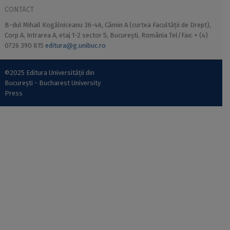
CONTACT
B-dul Mihail Kogălniceanu 36-46, Cămin A (curtea Facultății de Drept),
Corp A, Intrarea A, etaj 1-2 sector 5, București, România Tel/Fax: + (4)
0726 390 815
editura@g.unibuc.ro
©2025 Editura Universității din
București - Bucharest University
Press