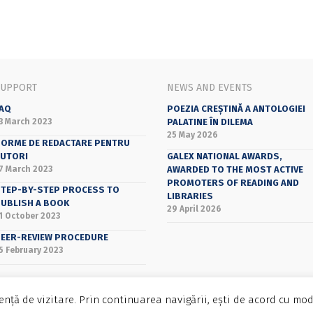
SUPPORT
NEWS AND EVENTS
AQ
POEZIA CREȘTINĂ A ANTOLOGIEI
3 March 2023
PALATINE ÎN DILEMA
25 May 2026
ORME DE REDACTARE PENTRU
UTORI
GALEX NATIONAL AWARDS,
7 March 2023
AWARDED TO THE MOST ACTIVE
PROMOTERS OF READING AND
TEP-BY-STEP PROCESS TO
LIBRARIES
UBLISH A BOOK
29 April 2026
1 October 2023
EER-REVIEW PROCEDURE
5 February 2023
nță de vizitare. Prin continuarea navigării, ești de acord cu mod
Bucharest University Press