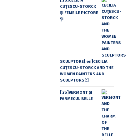
[:ro]CECILIA
CUŢESCU-STORCK
ŞI FEMEILE PICTORE
ŞI
SCULPTORE[:en]CECILIA
CUŢESCU-STORCK AND THE
WOMEN PAINTERS AND
SCULPTORS[:]
[:ro]VERMONT ȘI
FARMECUL BELLE