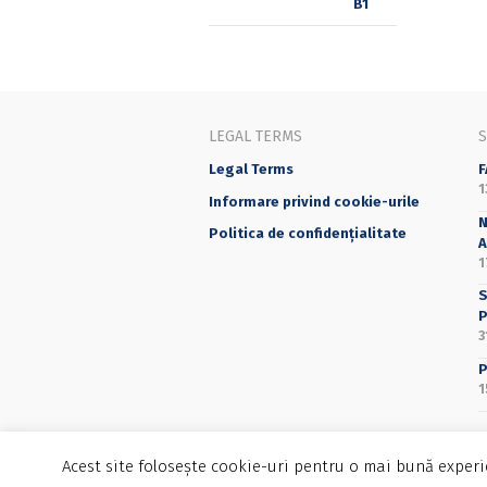
LEGAL TERMS
Legal Terms
F
1
Informare privind cookie-urile
N
Politica de confidențialitate
A
1
S
P
3
P
1
Acest site folosește cookie-uri pentru o mai bună experie
©2025 Editura Universității din București - 