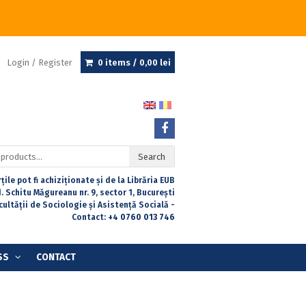
Login / Register
0 items /
0,00
lei
Search
țile pot fi achiziționate și de la Librăria EUB
. Schitu Măgureanu nr. 9, sector 1, București
acultății de Sociologie și Asistență Socială -
Contact:
+4 0760 013 746
SS
CONTACT