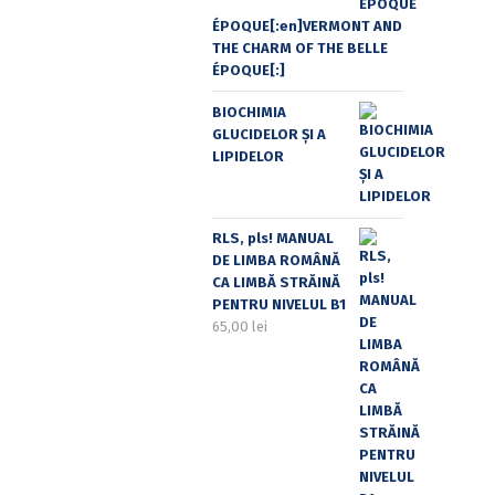
ÉPOQUE[:en]VERMONT AND
THE CHARM OF THE BELLE
ÉPOQUE[:]
BIOCHIMIA
GLUCIDELOR ȘI A
LIPIDELOR
RLS, pls! MANUAL
DE LIMBA ROMÂNĂ
CA LIMBĂ STRĂINĂ
PENTRU NIVELUL B1
65,00
lei