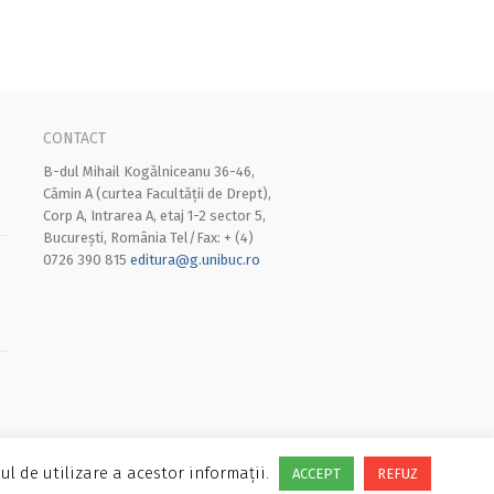
CONTACT
B-dul Mihail Kogălniceanu 36-46,
Cămin A (curtea Facultății de Drept),
Corp A, Intrarea A, etaj 1-2 sector 5,
București, România Tel/Fax: + (4)
0726 390 815
editura@g.unibuc.ro
ul de utilizare a acestor informații.
ACCEPT
REFUZ