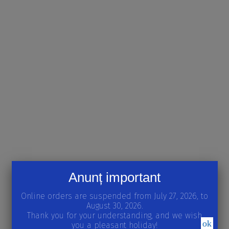
Anunț important
Online orders are suspended from July 27, 2026, to
August 30, 2026.
Thank you for your understanding, and we wish
ok
you a pleasant holiday!