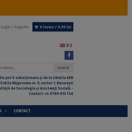
Login / Register
0 items /
0,00
lei
Search
ile pot fi achiziționate și de la Librăria EUB
 Schitu Măgureanu nr. 9, sector 1, București
ultății de Sociologie și Asistență Socială -
Contact:
+4 0760 013 746
S
CONTACT