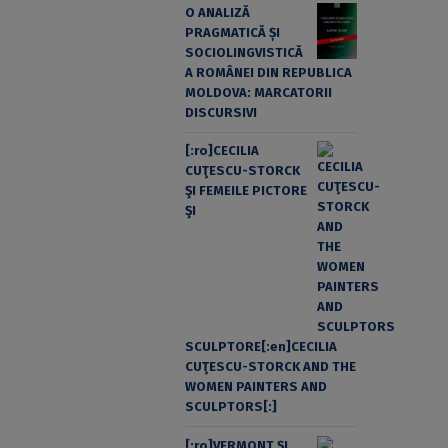
O ANALIZĂ
PRAGMATICĂ ȘI
SOCIOLINGVISTICĂ
A ROMÂNEI DIN REPUBLICA
MOLDOVA: MARCATORII
DISCURSIVI
[:ro]CECILIA
CUŢESCU-STORCK
ŞI FEMEILE PICTORE
ŞI
SCULPTORE[:en]CECILIA
CUŢESCU-STORCK AND THE
WOMEN PAINTERS AND
SCULPTORS[:]
[:ro]VERMONT ȘI