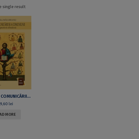
 single result
TEOLOGIA COMUNICĂRII ȘI A COMUNIUNII ÎN PERSPECTIVĂ ORTODOXĂ
9,60
lei
AD MORE