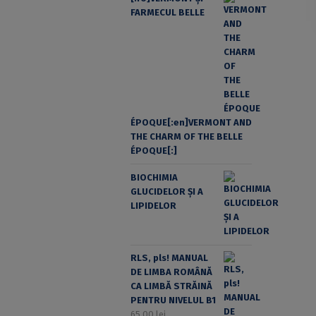
FARMECUL BELLE
ÉPOQUE[:en]VERMONT AND
THE CHARM OF THE BELLE
ÉPOQUE[:]
BIOCHIMIA
GLUCIDELOR ȘI A
LIPIDELOR
RLS, pls! MANUAL
DE LIMBA ROMÂNĂ
CA LIMBĂ STRĂINĂ
PENTRU NIVELUL B1
65,00
lei