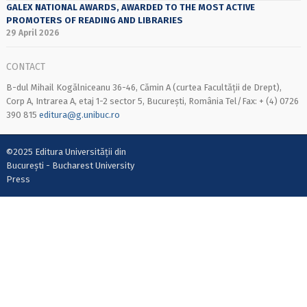
GALEX NATIONAL AWARDS, AWARDED TO THE MOST ACTIVE
PROMOTERS OF READING AND LIBRARIES
29 April 2026
CONTACT
B-dul Mihail Kogălniceanu 36-46, Cămin A (curtea Facultății de Drept),
Corp A, Intrarea A, etaj 1-2 sector 5, București, România Tel/Fax: + (4) 0726
390 815
editura@g.unibuc.ro
©2025 Editura Universității din
București - Bucharest University
Press