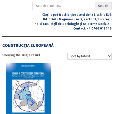
Search
Search
for:
Cărțile pot fi achiziționate și de la Librăria EUB
Bd. Schitu Măgureanu nr. 9, sector 1, București
- holul Facultății de Sociologie și Asistență Socială -
Contact:
+4 0760 013 746
CONSTRUCŢIA EUROPEANĂ
Showing the single result