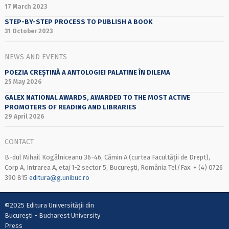
17 March 2023
STEP-BY-STEP PROCESS TO PUBLISH A BOOK
31 October 2023
NEWS AND EVENTS
POEZIA CREȘTINĂ A ANTOLOGIEI PALATINE ÎN DILEMA
25 May 2026
GALEX NATIONAL AWARDS, AWARDED TO THE MOST ACTIVE
PROMOTERS OF READING AND LIBRARIES
29 April 2026
CONTACT
B-dul Mihail Kogălniceanu 36-46, Cămin A (curtea Facultății de Drept),
Corp A, Intrarea A, etaj 1-2 sector 5, București, România Tel/Fax: + (4) 0726
390 815
editura@g.unibuc.ro
©2025 Editura Universității din
București - Bucharest University
Press