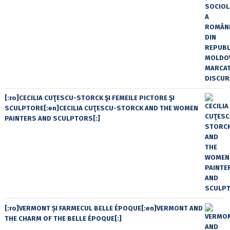
[:ro]CECILIA CUŢESCU-STORCK ŞI FEMEILE PICTORE ŞI
SCULPTORE[:en]CECILIA CUŢESCU-STORCK AND THE WOMEN
PAINTERS AND SCULPTORS[:]
[:ro]VERMONT ȘI FARMECUL BELLE ÉPOQUE[:en]VERMONT AND
THE CHARM OF THE BELLE ÉPOQUE[:]