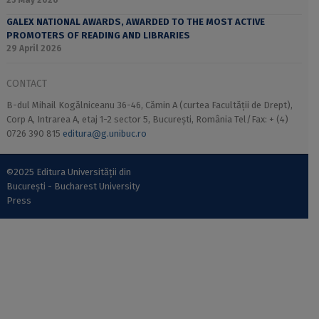
25 May 2026
GALEX NATIONAL AWARDS, AWARDED TO THE MOST ACTIVE
PROMOTERS OF READING AND LIBRARIES
29 April 2026
CONTACT
B-dul Mihail Kogălniceanu 36-46, Cămin A (curtea Facultății de Drept),
Corp A, Intrarea A, etaj 1-2 sector 5, București, România Tel/Fax: + (4)
0726 390 815
editura@g.unibuc.ro
©2025 Editura Universității din
București - Bucharest University
Press