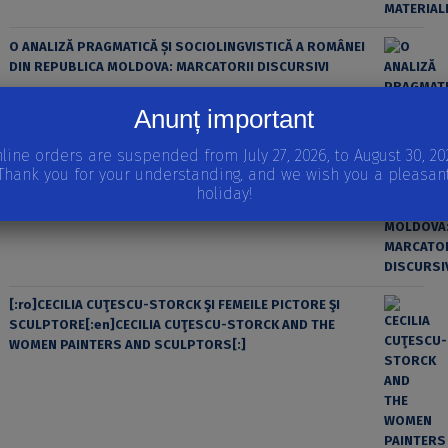
O ANALIZĂ PRAGMATICĂ ȘI SOCIOLINGVISTICĂ A ROMÂNEI
DIN REPUBLICA MOLDOVA: MARCATORII DISCURSIVI
Anunț important
line orders are suspended from July 27, 2026, to August 30, 20
Thank you for your understanding, and we wish you a pleasan
holiday!
[:ro]CECILIA CUŢESCU-STORCK ŞI FEMEILE PICTORE ŞI
SCULPTORE[:en]CECILIA CUŢESCU-STORCK AND THE
WOMEN PAINTERS AND SCULPTORS[:]