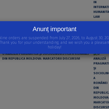
ȘTIINȚA MODERNĂ ȘI MATERIALISMUL
Anunț important
line orders are suspended from July 27, 2026, to August 30, 20
Thank you for your understanding, and we wish you a pleasan
holiday!
O ANALIZĂ PRAGMATICĂ ȘI SOCIOLINGVISTICĂ A ROMÂNEI
DIN REPUBLICA MOLDOVA: MARCATORII DISCURSIVI