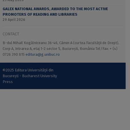
25 May 2026
GALEX NATIONAL AWARDS, AWARDED TO THE MOST ACTIVE
PROMOTERS OF READING AND LIBRARIES
29 April 2026
CONTACT
B-dul Mihail Kogălniceanu 36-46, Cămin A (curtea Facultății de Drept),
Corp A, Intrarea A, etaj 1-2 sector 5, București, România Tel/Fax: + (4)
0726 390 815
editura@g.unibuc.ro
©2025 Editura Universității din
București - Bucharest University
Press