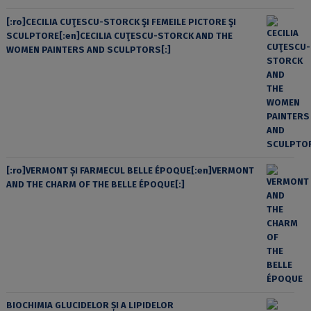
[:ro]CECILIA CUŢESCU-STORCK ŞI FEMEILE PICTORE ŞI
SCULPTORE[:en]CECILIA CUŢESCU-STORCK AND THE
WOMEN PAINTERS AND SCULPTORS[:]
[:ro]VERMONT ȘI FARMECUL BELLE ÉPOQUE[:en]VERMONT
AND THE CHARM OF THE BELLE ÉPOQUE[:]
BIOCHIMIA GLUCIDELOR ȘI A LIPIDELOR