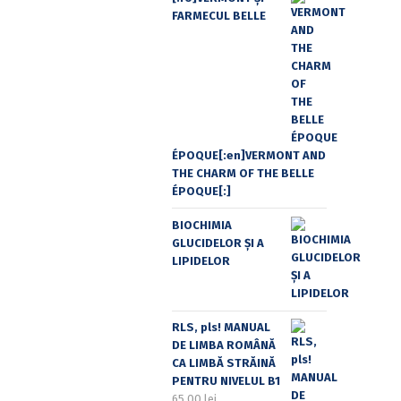
FARMECUL BELLE
ÉPOQUE[:en]VERMONT AND
THE CHARM OF THE BELLE
ÉPOQUE[:]
BIOCHIMIA
GLUCIDELOR ȘI A
LIPIDELOR
RLS, pls! MANUAL
DE LIMBA ROMÂNĂ
CA LIMBĂ STRĂINĂ
PENTRU NIVELUL B1
65,00
lei