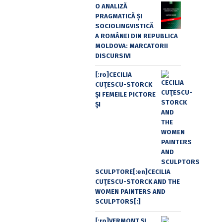
O ANALIZĂ
PRAGMATICĂ ȘI
SOCIOLINGVISTICĂ
A ROMÂNEI DIN REPUBLICA
MOLDOVA: MARCATORII
DISCURSIVI
[:ro]CECILIA
CUŢESCU-STORCK
ŞI FEMEILE PICTORE
ŞI
SCULPTORE[:en]CECILIA
CUŢESCU-STORCK AND THE
WOMEN PAINTERS AND
SCULPTORS[:]
[:ro]VERMONT ȘI