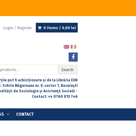
Login / Register
0 items /
0,00
lei
Search
țile pot fi achiziționate și de la Librăria EUB
. Schitu Măgureanu nr. 9, sector 1, București
acultății de Sociologie și Asistență Socială -
Contact:
+4 0760 013 746
SS
CONTACT