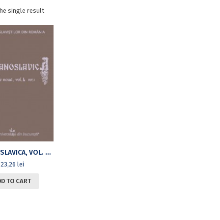
he single result
ROMANOSLAVICA, VOL. L, NR. 1
23,26
lei
DD TO CART