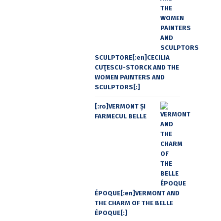
SCULPTORE[:en]CECILIA
CUŢESCU-STORCK AND THE
WOMEN PAINTERS AND
SCULPTORS[:]
[:ro]VERMONT ȘI
FARMECUL BELLE
ÉPOQUE[:en]VERMONT AND
THE CHARM OF THE BELLE
ÉPOQUE[:]