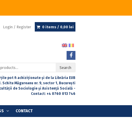
Login / Register
0 items /
0,00
lei
Search
țile pot fi achiziționate și de la Librăria EUB
. Schitu Măgureanu nr. 9, sector 1, București
acultății de Sociologie și Asistență Socială -
Contact:
+4 0760 013 746
SS
CONTACT