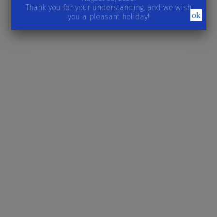
Thank you for your understanding, and we wish
ok
you a pleasant holiday!