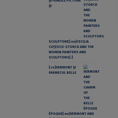
ŞI FEMEILE PICTORE
ŞI
SCULPTORE[:en]CECILIA
CUŢESCU-STORCK AND THE
WOMEN PAINTERS AND
SCULPTORS[:]
[:ro]VERMONT ȘI
FARMECUL BELLE
ÉPOQUE[:en]VERMONT AND