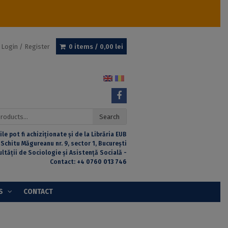
Login / Register
0 items /
0,00
lei
Search
ile pot fi achiziționate și de la Librăria EUB
 Schitu Măgureanu nr. 9, sector 1, București
ultății de Sociologie și Asistență Socială -
Contact:
+4 0760 013 746
S
CONTACT