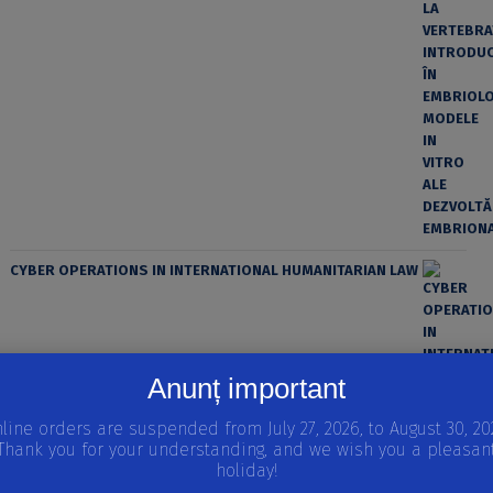
CYBER OPERATIONS IN INTERNATIONAL HUMANITARIAN LAW
Anunț important
line orders are suspended from July 27, 2026, to August 30, 20
ȘTIINȚA MODERNĂ ȘI MATERIALISMUL
Thank you for your understanding, and we wish you a pleasan
holiday!