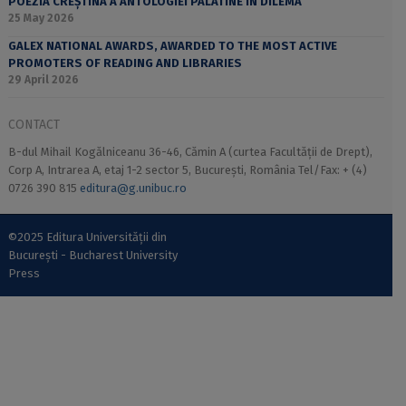
POEZIA CREȘTINĂ A ANTOLOGIEI PALATINE ÎN DILEMA
25 May 2026
GALEX NATIONAL AWARDS, AWARDED TO THE MOST ACTIVE
PROMOTERS OF READING AND LIBRARIES
29 April 2026
CONTACT
B-dul Mihail Kogălniceanu 36-46, Cămin A (curtea Facultății de Drept),
Corp A, Intrarea A, etaj 1-2 sector 5, București, România Tel/Fax: + (4)
0726 390 815
editura@g.unibuc.ro
©2025 Editura Universității din
București - Bucharest University
Press