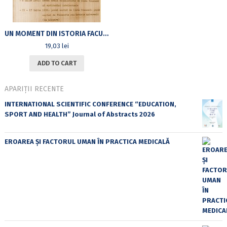
UN MOMENT DIN ISTORIA FACULTĂŢII DE ŞTIINŢE POLITICE A UNIVERSITĂŢII DIN BUCUREŞTI: FILIERA SOCIO-UMANĂ FRANCOFONĂ: (1991-1995)
19,03
lei
ADD TO CART
APARIȚII RECENTE
INTERNATIONAL SCIENTIFIC CONFERENCE “EDUCATION,
SPORT AND HEALTH” Journal of Abstracts 2026
EROAREA ȘI FACTORUL UMAN ÎN PRACTICA MEDICALĂ