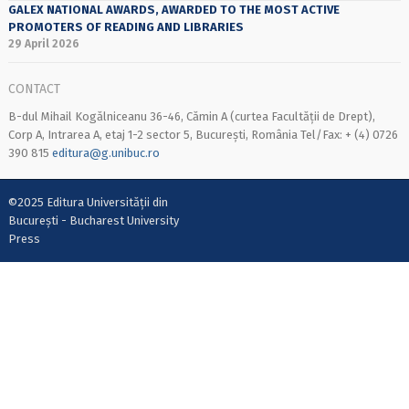
GALEX NATIONAL AWARDS, AWARDED TO THE MOST ACTIVE
PROMOTERS OF READING AND LIBRARIES
29 April 2026
CONTACT
B-dul Mihail Kogălniceanu 36-46, Cămin A (curtea Facultății de Drept),
Corp A, Intrarea A, etaj 1-2 sector 5, București, România Tel/Fax: + (4) 0726
390 815
editura@g.unibuc.ro
©2025 Editura Universității din
București - Bucharest University
Press