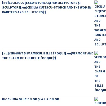
[:ro]CECILIA CUŢESCU-STORCK ŞI FEMEILE PICTORE ŞI
SCULPTORE[:en]CECILIA CUŢESCU-STORCK AND THE WOMEN
PAINTERS AND SCULPTORS[:]
[:ro]VERMONT ȘI FARMECUL BELLE ÉPOQUE[:en]VERMONT AND
THE CHARM OF THE BELLE ÉPOQUE[:]
BIOCHIMIA GLUCIDELOR ȘI A LIPIDELOR