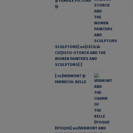
ŞI FEMEILE PICTORE
ŞI
SCULPTORE[:en]CECILIA
CUŢESCU-STORCK AND THE
WOMEN PAINTERS AND
SCULPTORS[:]
[:ro]VERMONT ȘI
FARMECUL BELLE
ÉPOQUE[:en]VERMONT AND