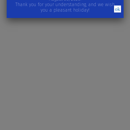
Thank you for your understanding, and we wish
ok
you a pleasant holiday!