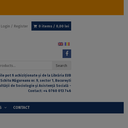
Login / Register
0 items /
0,00
lei
Search
ile pot fi achiziționate și de la Librăria EUB
 Schitu Măgureanu nr. 9, sector 1, București
ultății de Sociologie și Asistență Socială -
Contact:
+4 0760 013 746
S
CONTACT