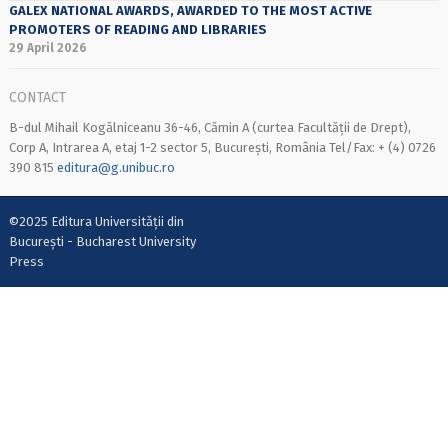
GALEX NATIONAL AWARDS, AWARDED TO THE MOST ACTIVE
PROMOTERS OF READING AND LIBRARIES
29 April 2026
CONTACT
B-dul Mihail Kogălniceanu 36-46, Cămin A (curtea Facultății de Drept),
Corp A, Intrarea A, etaj 1-2 sector 5, București, România Tel/Fax: + (4) 0726
390 815
editura@g.unibuc.ro
©2025 Editura Universității din
București - Bucharest University
Press