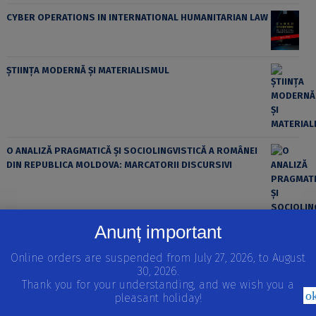
CYBER OPERATIONS IN INTERNATIONAL HUMANITARIAN LAW
ȘTIINȚA MODERNĂ ȘI MATERIALISMUL
O ANALIZĂ PRAGMATICĂ ȘI SOCIOLINGVISTICĂ A ROMÂNEI
DIN REPUBLICA MOLDOVA: MARCATORII DISCURSIVI
Anunț important
Online orders are suspended from July 27, 2026, to August
30, 2026.
Thank you for your understanding, and we wish you a
o
pleasant holiday!