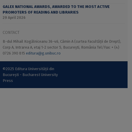
GALEX NATIONAL AWARDS, AWARDED TO THE MOST ACTIVE
PROMOTERS OF READING AND LIBRARIES
29 April 2026
CONTACT
B-dul Mihail Kogălniceanu 36-46, Cămin A (curtea Facultății de Drept),
Corp A, Intrarea A, etaj 1-2 sector 5, București, România Tel/Fax: + (4)
0726 390 815
editura@g.unibuc.ro
©2025 Editura Universității din
București - Bucharest University
Press