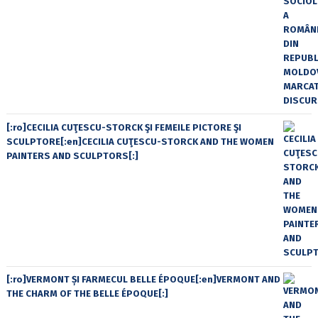
[:ro]CECILIA CUŢESCU-STORCK ŞI FEMEILE PICTORE ŞI
SCULPTORE[:en]CECILIA CUŢESCU-STORCK AND THE WOMEN
PAINTERS AND SCULPTORS[:]
[:ro]VERMONT ȘI FARMECUL BELLE ÉPOQUE[:en]VERMONT AND
THE CHARM OF THE BELLE ÉPOQUE[:]