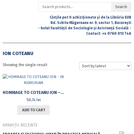
Search
Search
for:
Cărțile pot fi achiziționate și de la Librăria EUB
Bd. Schitu Măgureanu nr. 9, sector 1, București
- holul Facultății de Sociologie și Asistență Socială -
Contact:
+4 0760 013 746
ION COTEANU
Showing the single result
HOMMAGE TO COTEANU ION – IN MEMORIAM
50,74
lei
ADD TO CART
APARIȚII RECENTE