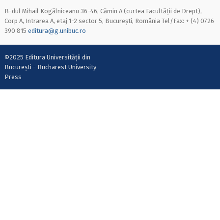
B-dul Mihail Kogălniceanu 36-46, Cămin A (curtea Facultății de Drept),
Corp A, Intrarea A, etaj 1-2 sector 5, București, România Tel/Fax: + (4) 0726
390 815
editura@g.unibuc.ro
©2025 Editura Universității din
București - Bucharest University
Press