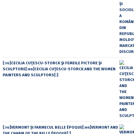
[:ro]CECILIA CUŢESCU-STORCK ŞI FEMEILE PICTORE ŞI
SCULPTORE[:en]CECILIA CUŢESCU-STORCK AND THE WOMEN
PAINTERS AND SCULPTORS[:]
[:ro]VERMONT ȘI FARMECUL BELLE ÉPOQUE[:en]VERMONT AND
THE CHARM OF THE BELLE ÉPOQUE[:]