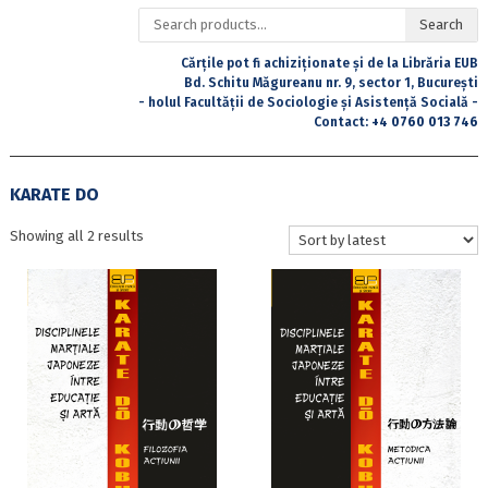
Search
Search
for:
Cărțile pot fi achiziționate și de la Librăria EUB
Bd. Schitu Măgureanu nr. 9, sector 1, București
- holul Facultății de Sociologie și Asistență Socială -
Contact:
+4 0760 013 746
KARATE DO
Sorted
Showing all 2 results
by
latest