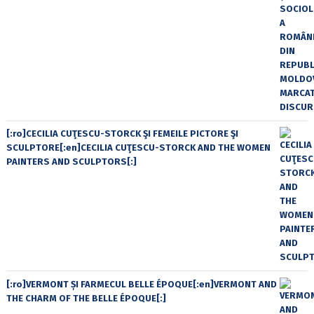
[:ro]CECILIA CUŢESCU-STORCK ŞI FEMEILE PICTORE ŞI
SCULPTORE[:en]CECILIA CUŢESCU-STORCK AND THE WOMEN
PAINTERS AND SCULPTORS[:]
[:ro]VERMONT ȘI FARMECUL BELLE ÉPOQUE[:en]VERMONT AND
THE CHARM OF THE BELLE ÉPOQUE[:]