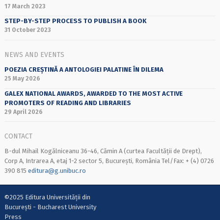
17 March 2023
STEP-BY-STEP PROCESS TO PUBLISH A BOOK
31 October 2023
NEWS AND EVENTS
POEZIA CREȘTINĂ A ANTOLOGIEI PALATINE ÎN DILEMA
25 May 2026
GALEX NATIONAL AWARDS, AWARDED TO THE MOST ACTIVE
PROMOTERS OF READING AND LIBRARIES
29 April 2026
CONTACT
B-dul Mihail Kogălniceanu 36-46, Cămin A (curtea Facultății de Drept),
Corp A, Intrarea A, etaj 1-2 sector 5, București, România Tel/Fax: + (4) 0726
390 815
editura@g.unibuc.ro
©2025 Editura Universității din
București - Bucharest University
Press