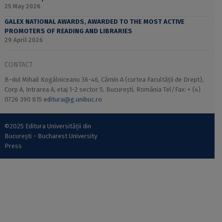
25 May 2026
GALEX NATIONAL AWARDS, AWARDED TO THE MOST ACTIVE
PROMOTERS OF READING AND LIBRARIES
29 April 2026
CONTACT
B-dul Mihail Kogălniceanu 36-46, Cămin A (curtea Facultății de Drept),
Corp A, Intrarea A, etaj 1-2 sector 5, București, România Tel/Fax: + (4)
0726 390 815
editura@g.unibuc.ro
©2025 Editura Universității din
București - Bucharest University
Press