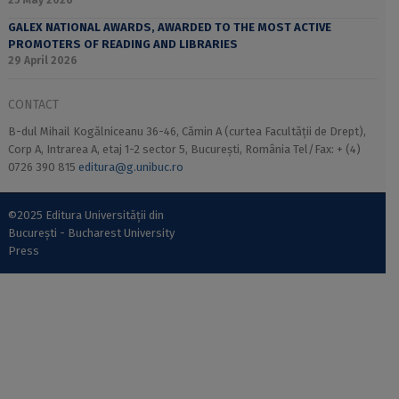
25 May 2026
GALEX NATIONAL AWARDS, AWARDED TO THE MOST ACTIVE
PROMOTERS OF READING AND LIBRARIES
29 April 2026
CONTACT
B-dul Mihail Kogălniceanu 36-46, Cămin A (curtea Facultății de Drept),
Corp A, Intrarea A, etaj 1-2 sector 5, București, România Tel/Fax: + (4)
0726 390 815
editura@g.unibuc.ro
©2025 Editura Universității din
București - Bucharest University
Press