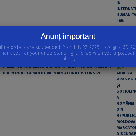
ȘTIINȚA MODERNĂ ȘI MATERIALISMUL
Anunț important
line orders are suspended from July 27, 2026, to August 30, 20
Thank you for your understanding, and we wish you a pleasan
holiday!
O ANALIZĂ PRAGMATICĂ ȘI SOCIOLINGVISTICĂ A ROMÂNEI
DIN REPUBLICA MOLDOVA: MARCATORII DISCURSIVI