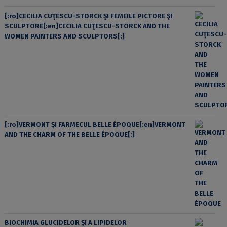
[:ro]CECILIA CUŢESCU-STORCK ŞI FEMEILE PICTORE ŞI
SCULPTORE[:en]CECILIA CUŢESCU-STORCK AND THE
WOMEN PAINTERS AND SCULPTORS[:]
[:ro]VERMONT ȘI FARMECUL BELLE ÉPOQUE[:en]VERMONT
AND THE CHARM OF THE BELLE ÉPOQUE[:]
BIOCHIMIA GLUCIDELOR ȘI A LIPIDELOR