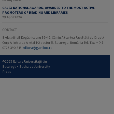
25 May 2026
GALEX NATIONAL AWARDS, AWARDED TO THE MOST ACTIVE
PROMOTERS OF READING AND LIBRARIES
29 April 2026
CONTACT
B-dul Mihail Kogălniceanu 36-46, Cămin A (curtea Facultății de Drept),
Corp A, Intrarea A, etaj 1-2 sector 5, București, România Tel/Fax: + (4)
0726 390 815
editura@g.unibuc.ro
©2025 Editura Universității din
București - Bucharest University
Press