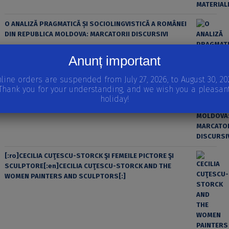
O ANALIZĂ PRAGMATICĂ ȘI SOCIOLINGVISTICĂ A ROMÂNEI
DIN REPUBLICA MOLDOVA: MARCATORII DISCURSIVI
Anunț important
line orders are suspended from July 27, 2026, to August 30, 20
Thank you for your understanding, and we wish you a pleasan
holiday!
[:ro]CECILIA CUŢESCU-STORCK ŞI FEMEILE PICTORE ŞI
SCULPTORE[:en]CECILIA CUŢESCU-STORCK AND THE
WOMEN PAINTERS AND SCULPTORS[:]