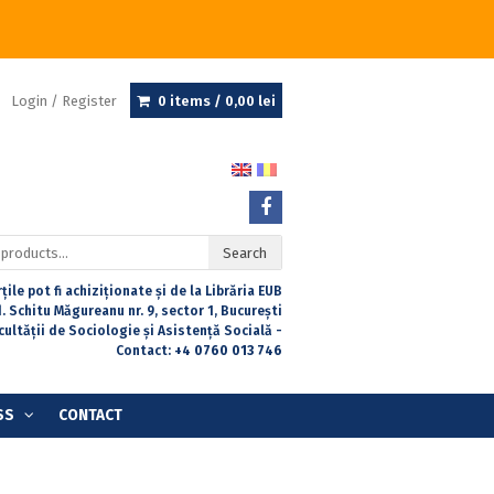
Login / Register
0 items /
0,00
lei
Search
țile pot fi achiziționate și de la Librăria EUB
. Schitu Măgureanu nr. 9, sector 1, București
acultății de Sociologie și Asistență Socială -
Contact:
+4 0760 013 746
SS
CONTACT