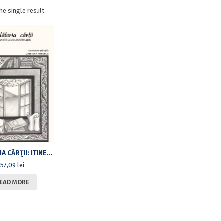
he single result
CĂLĂTORIA CĂRŢII: ITINERAR PRIN LUMEA INFORMAŢIEI
57,09
lei
EAD MORE