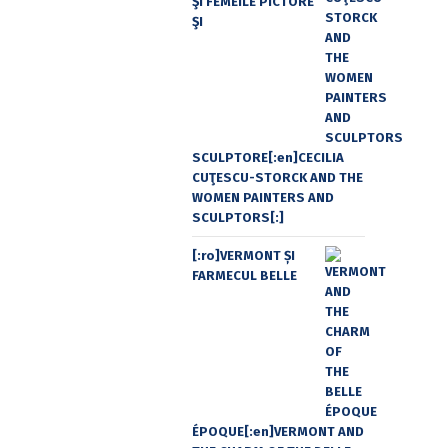
ŞI FEMEILE PICTORE
ŞI
SCULPTORE[:en]CECILIA
CUŢESCU-STORCK AND THE
WOMEN PAINTERS AND
SCULPTORS[:]
[:ro]VERMONT ȘI
FARMECUL BELLE
ÉPOQUE[:en]VERMONT AND