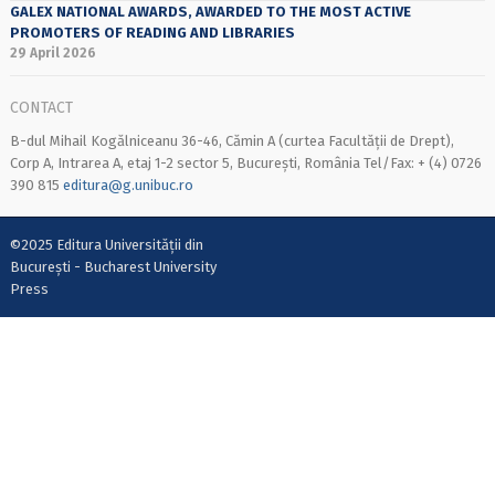
GALEX NATIONAL AWARDS, AWARDED TO THE MOST ACTIVE
PROMOTERS OF READING AND LIBRARIES
29 April 2026
CONTACT
B-dul Mihail Kogălniceanu 36-46, Cămin A (curtea Facultății de Drept),
Corp A, Intrarea A, etaj 1-2 sector 5, București, România Tel/Fax: + (4) 0726
390 815
editura@g.unibuc.ro
©2025 Editura Universității din
București - Bucharest University
Press