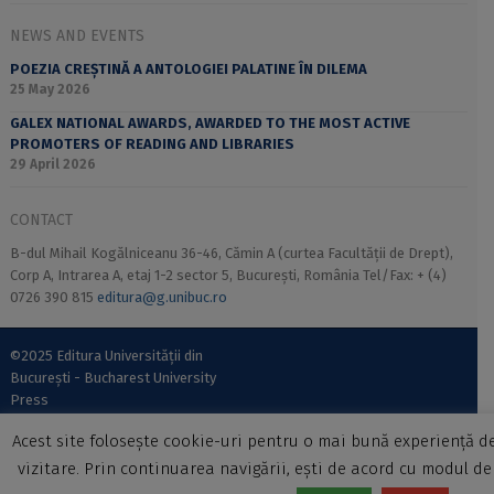
NEWS AND EVENTS
POEZIA CREȘTINĂ A ANTOLOGIEI PALATINE ÎN DILEMA
25 May 2026
GALEX NATIONAL AWARDS, AWARDED TO THE MOST ACTIVE
PROMOTERS OF READING AND LIBRARIES
29 April 2026
CONTACT
B-dul Mihail Kogălniceanu 36-46, Cămin A (curtea Facultății de Drept),
Corp A, Intrarea A, etaj 1-2 sector 5, București, România Tel/Fax: + (4)
0726 390 815
editura@g.unibuc.ro
©2025 Editura Universității din
București - Bucharest University
Press
Acest site folosește cookie-uri pentru o mai bună experiență d
vizitare. Prin continuarea navigării, ești de acord cu modul de