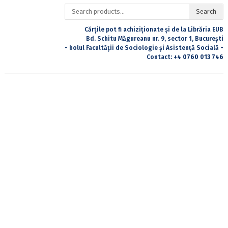
Search
Search
for:
Cărțile pot fi achiziționate și de la Librăria EUB
Bd. Schitu Măgureanu nr. 9, sector 1, București
- holul Facultății de Sociologie și Asistență Socială -
Contact:
+4 0760 013 746