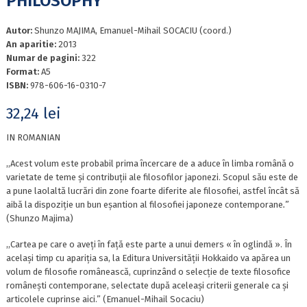
PHILOSOPHY
Autor:
Shunzo MAJIMA, Emanuel-Mihail SOCACIU (coord.)
An aparitie:
2013
Numar de pagini:
322
Format:
A5
ISBN:
978-606-16-0310-7
32,24
lei
IN ROMANIAN
,,Acest volum este probabil prima încercare de a aduce în limba română o
varietate de teme și contribuții ale filosofilor japonezi. Scopul său este de
a pune laolaltă lucrări din zone foarte diferite ale filosofiei, astfel încât să
aibă la dispoziție un bun eșantion al filosofiei japoneze contemporane
.
”
(Shunzo Majima)
,,Cartea pe care o aveți în față este parte a unui demers « în oglindă ». În
același timp cu apariția sa, la Editura Universității Hokkaido va apărea un
volum de filosofie românească, cuprinzând o selecție de texte filosofice
românești contemporane, selectate după aceleași criterii generale ca și
articolele cuprinse aici.” (Emanuel-Mihail Socaciu)