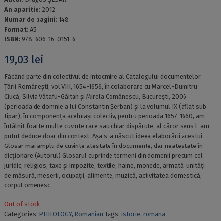
An aparitie:
2012
Numar de pagini:
148
Format:
A5
ISBN:
978-606-16-0151-6
19,03
lei
Făcând parte din colectivul de întocmire al Catalogului documentelor
Țării Românești, vol.VIII, 1654-1656, în colaborare cu Marcel-Dumitru
Ciucă, Silvia Vătafu-Găitan și Mirela Comănescu, București, 2006
(perioada de domnie a lui Constantin Șerban) și la volumul IX (aflat sub
tipar), în componența aceluiași colectiv, pentru perioada 1657-1660, am
întâlnit foarte multe cuvinte rare sau chiar dispărute, al căror sens l-am
putut deduce doar din context. Așa s-a născut ideea elaborării acestui
Glosar mai amplu de cuvinte atestate în documente, dar neatestate în
dicționare.(Autorul) Glosarul cuprinde termeni din domenii precum cel
juridic, religios, taxe și impozite, textile, haine, monede, armată, unități
de măsură, meserii, ocupații, alimente, muzică, activitatea domestică,
corpul omenesc.
Out of stock
Categories:
PHILOLOGY
,
Romanian
Tags:
istorie
,
romana