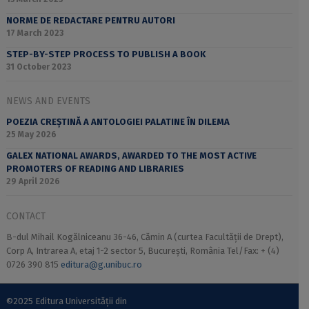
NORME DE REDACTARE PENTRU AUTORI
17 March 2023
STEP-BY-STEP PROCESS TO PUBLISH A BOOK
31 October 2023
NEWS AND EVENTS
POEZIA CREȘTINĂ A ANTOLOGIEI PALATINE ÎN DILEMA
25 May 2026
GALEX NATIONAL AWARDS, AWARDED TO THE MOST ACTIVE
PROMOTERS OF READING AND LIBRARIES
29 April 2026
CONTACT
B-dul Mihail Kogălniceanu 36-46, Cămin A (curtea Facultății de Drept),
Corp A, Intrarea A, etaj 1-2 sector 5, București, România Tel/Fax: + (4)
0726 390 815
editura@g.unibuc.ro
©2025 Editura Universității din