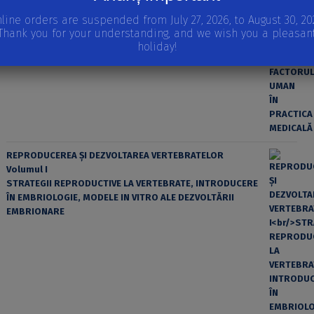
line orders are suspended from July 27, 2026, to August 30, 20
Thank you for your understanding, and we wish you a pleasan
EROAREA ȘI FACTORUL UMAN ÎN PRACTICA MEDICALĂ
holiday!
REPRODUCEREA ȘI DEZVOLTAREA VERTEBRATELOR
Volumul I
STRATEGII REPRODUCTIVE LA VERTEBRATE, INTRODUCERE
ÎN EMBRIOLOGIE, MODELE IN VITRO ALE DEZVOLTĂRII
EMBRIONARE