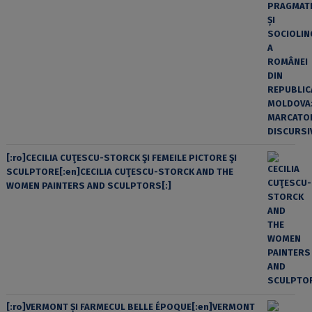
[:ro]CECILIA CUŢESCU-STORCK ŞI FEMEILE PICTORE ŞI
SCULPTORE[:en]CECILIA CUŢESCU-STORCK AND THE
WOMEN PAINTERS AND SCULPTORS[:]
[:ro]VERMONT ȘI FARMECUL BELLE ÉPOQUE[:en]VERMONT