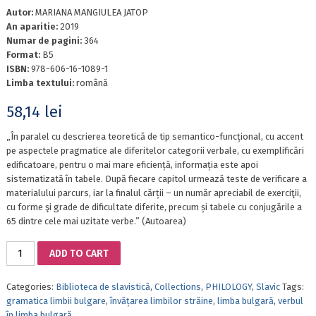
Autor:
MARIANA MANGIULEA JATOP
An aparitie:
2019
Numar de pagini:
364
Format:
B5
ISBN:
978-606-16-1089-1
Limba textului:
română
58,14
lei
„În paralel cu descrierea teoretică de tip semantico-funcțional, cu accent
pe aspectele pragmatice ale diferitelor categorii verbale, cu exemplificări
edificatoare, pentru o mai mare eficiență, informația este apoi
sistematizată în tabele. După fiecare capitol urmează teste de verificare a
materialului parcurs, iar la finalul cărții – un număr apreciabil de exerciţii,
cu forme şi grade de dificultate diferite, precum și tabele cu conjugările a
65 dintre cele mai uzitate verbe.” (Autoarea)
BULGARIAN
ADD TO CART
GRAMMAR
THROUGH
Categories:
Biblioteca de slavistică
,
Collections
,
PHILOLOGY
,
Slavic
Tags:
TABLES,
gramatica limbii bulgare
,
învățarea limbilor străine
,
limba bulgară
,
verbul
EXERCISES
în limba bulgară