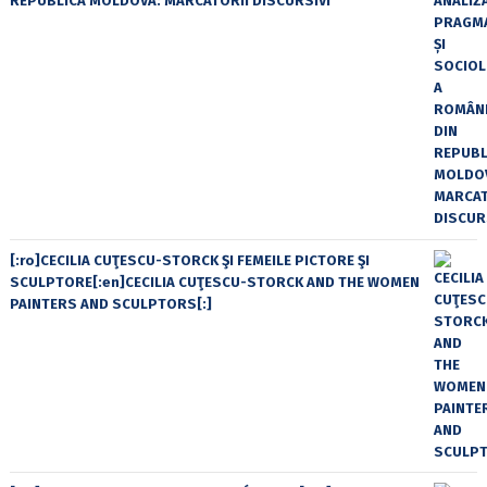
REPUBLICA MOLDOVA: MARCATORII DISCURSIVI
[:ro]CECILIA CUŢESCU-STORCK ŞI FEMEILE PICTORE ŞI
SCULPTORE[:en]CECILIA CUŢESCU-STORCK AND THE WOMEN
PAINTERS AND SCULPTORS[:]