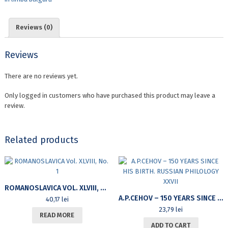
AND
TESTS.
VERB
Reviews (0)
quantity
Reviews
There are no reviews yet.
Only logged in customers who have purchased this product may leave a
review.
Related products
ROMANOSLAVICA VOL. XLVIII, NO. 1
A.P.CEHOV – 150 YEARS SINCE HIS BIRTH. RUSSIAN PHILOLOGY XXVII
40,17
lei
23,79
lei
READ MORE
ADD TO CART