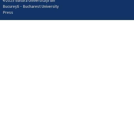
©2025 Editura Universității din
București - Bucharest University
Press