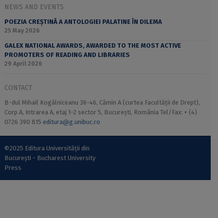
NEWS AND EVENTS
POEZIA CREȘTINĂ A ANTOLOGIEI PALATINE ÎN DILEMA
25 May 2026
GALEX NATIONAL AWARDS, AWARDED TO THE MOST ACTIVE
PROMOTERS OF READING AND LIBRARIES
29 April 2026
CONTACT
B-dul Mihail Kogălniceanu 36-46, Cămin A (curtea Facultății de Drept),
Corp A, Intrarea A, etaj 1-2 sector 5, București, România Tel/Fax: + (4)
0726 390 815
editura@g.unibuc.ro
©2025 Editura Universității din
București - Bucharest University
Press