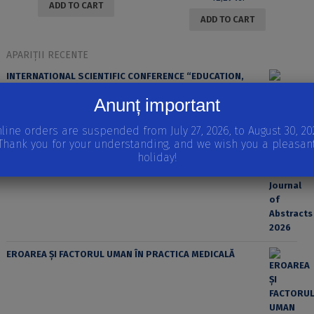
ADD TO CART
ADD TO CART
APARIȚII RECENTE
INTERNATIONAL SCIENTIFIC CONFERENCE “EDUCATION,
SPORT AND HEALTH” Journal of Abstracts 2026
Anunț important
line orders are suspended from July 27, 2026, to August 30, 20
Thank you for your understanding, and we wish you a pleasan
holiday!
EROAREA ȘI FACTORUL UMAN ÎN PRACTICA MEDICALĂ