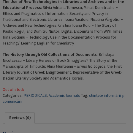
The Use of New Technologies in Libraries and Archives and in the
Educational Process
: Silvia Adriana Tomescu, Mihail Dumitrache –
Ethics and Pragmatics of Information. Security and Privacy in
Traditional and Electronic Libraries; Ioana Vasiloiu, Niculina Vârgolici –
Archives and New Technologies; Cristina Ioana Roiu – The Story of
Pasko Rogulj and Dumitru Nistor: Digital Encounters from WWI Times;
Irina Bocianu – Technology Use in the Documentation Process for
Teaching/ Learning English for Chemistry.
The History through Old Collections of Documents
: Brînduşa
Nicolaescu – Library Heroes or Book Smugglers? The Story of the
Manuscripts of Timbuktu; Alina Munteanu –
Ermis ho Logios
, the First
Literary Journal of Greek Enlightenment, Representative of the Greek-
Dacian Literary Society and Adamantios Korais.
Out of stock
Categories:
PERIODICALS
,
Academic Journals
Tag:
științele informării și
comunicării
Reviews (0)