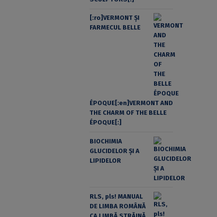
[:ro]VERMONT ȘI
FARMECUL BELLE
ÉPOQUE[:en]VERMONT AND
THE CHARM OF THE BELLE
ÉPOQUE[:]
BIOCHIMIA
GLUCIDELOR ȘI A
LIPIDELOR
RLS, pls! MANUAL
DE LIMBA ROMÂNĂ
CA LIMBĂ STRĂINĂ