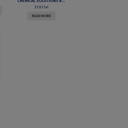
CHEMICAL SOLUTIONS BALANCES. COURSE NOTES AND APPLICATIONS
33,83
lei
READ MORE