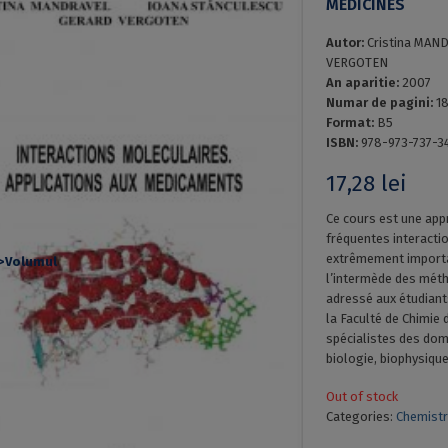
MEDICINES
Autor:
Cristina MAN
VERGOTEN
An aparitie:
2007
Numar de pagini:
1
Format:
B5
ISBN:
978-973-737-3
17,28
lei
Ce cours est une app
fréquentes interactio
extrêmement importan
l’intermède des méth
adressé aux étudian
la Faculté de Chimie 
spécialistes des doma
biologie, biophysiqu
Out of stock
Categories:
Chemistr