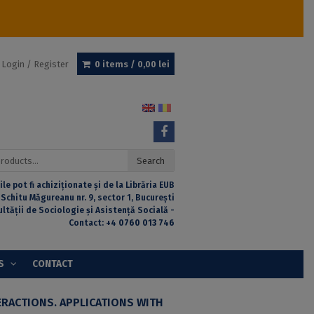
Login / Register
0 items /
0,00
lei
Search
ile pot fi achiziționate și de la Librăria EUB
 Schitu Măgureanu nr. 9, sector 1, București
ultății de Sociologie și Asistență Socială -
Contact:
+4 0760 013 746
S
CONTACT
RACTIONS. APPLICATIONS WITH