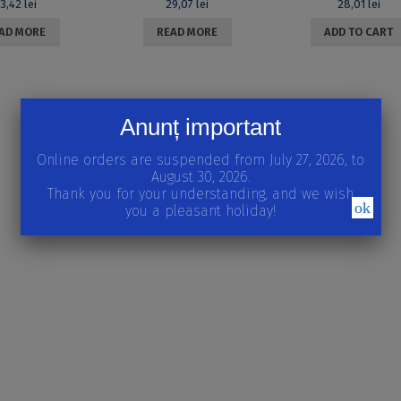
33,42
lei
29,07
lei
28,01
lei
AD MORE
READ MORE
ADD TO CART
Anunț important
Online orders are suspended from July 27, 2026, to
August 30, 2026.
Thank you for your understanding, and we wish
ok
you a pleasant holiday!