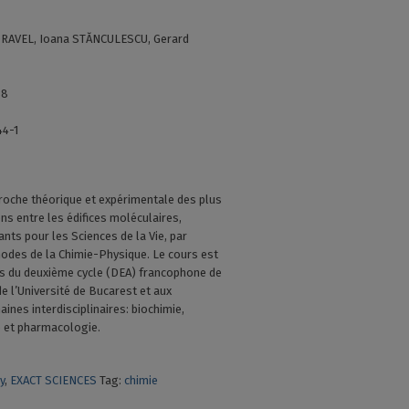
DRAVEL, Ioana STĂNCULESCU, Gerard
88
44-1
roche théorique et expérimentale des plus
ns entre les édifices moléculaires,
ts pour les Sciences de la Vie, par
odes de la Chimie-Physique. Le cours est
ts du deuxième cycle (DEA) francophone de
de l’Université de Bucarest et aux
ines interdisciplinaires: biochimie,
e et pharmacologie.
y
,
EXACT SCIENCES
Tag:
chimie