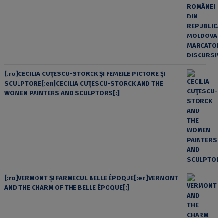
[:ro]CECILIA CUŢESCU-STORCK ŞI FEMEILE PICTORE ŞI
SCULPTORE[:en]CECILIA CUŢESCU-STORCK AND THE
WOMEN PAINTERS AND SCULPTORS[:]
[:ro]VERMONT ȘI FARMECUL BELLE ÉPOQUE[:en]VERMONT
AND THE CHARM OF THE BELLE ÉPOQUE[:]