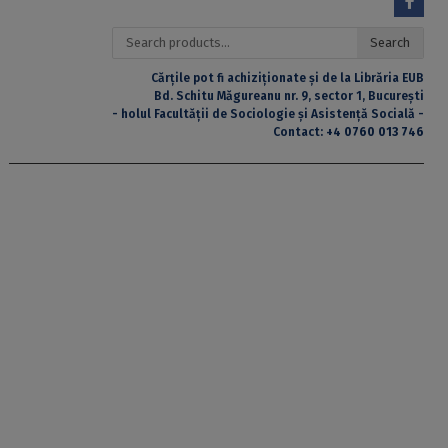
Search
Search
for:
Cărțile pot fi achiziționate și de la Librăria EUB
Bd. Schitu Măgureanu nr. 9, sector 1, București
- holul Facultății de Sociologie și Asistență Socială -
Contact:
+4 0760 013 746