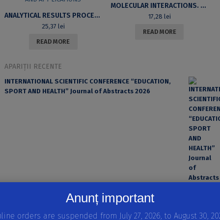
MOLECULAR INTERACTIONS. APPLICATIONS WITH MEDICINES
ANALYTICAL RESULTS PROCESSING – COURSE NOTES AND APPLICATIONS
17,28
lei
25,37
lei
READ MORE
READ MORE
APARIȚII RECENTE
INTERNATIONAL SCIENTIFIC CONFERENCE “EDUCATION,
SPORT AND HEALTH” Journal of Abstracts 2026
Anunț important
EROAREA ȘI FACTORUL UMAN ÎN PRACTICA MEDICALĂ
line orders are suspended from July 27, 2026, to August 30, 20