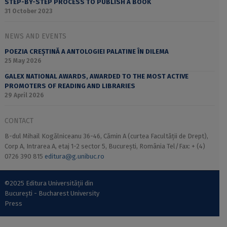
STEP-BY-STEP PROCESS TO PUBLISH A BOOK
31 October 2023
NEWS AND EVENTS
POEZIA CREȘTINĂ A ANTOLOGIEI PALATINE ÎN DILEMA
25 May 2026
GALEX NATIONAL AWARDS, AWARDED TO THE MOST ACTIVE
PROMOTERS OF READING AND LIBRARIES
29 April 2026
CONTACT
B-dul Mihail Kogălniceanu 36-46, Cămin A (curtea Facultății de Drept),
Corp A, Intrarea A, etaj 1-2 sector 5, București, România Tel/Fax: + (4)
0726 390 815
editura@g.unibuc.ro
©2025 Editura Universității din
București - Bucharest University
Press