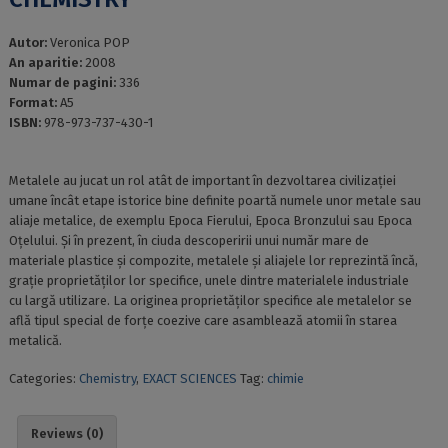
Autor:
Veronica POP
An aparitie:
2008
Numar de pagini:
336
Format:
A5
ISBN:
978-973-737-430-1
Metalele au jucat un rol atât de important în dezvoltarea civilizației
umane încât etape istorice bine definite poartă numele unor metale sau
aliaje metalice, de exemplu Epoca Fierului, Epoca Bronzului sau Epoca
Oțelului. Și în prezent, în ciuda descoperirii unui număr mare de
materiale plastice și compozite, metalele și aliajele lor reprezintă încă,
grație proprietăților lor specifice, unele dintre materialele industriale
cu largă utilizare. La originea proprietăților specifice ale metalelor se
află tipul special de forțe coezive care asamblează atomii în starea
metalică.
Categories:
Chemistry
,
EXACT SCIENCES
Tag:
chimie
Reviews (0)