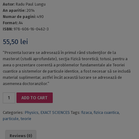
Autor:
Radu Paul Lungu
An aparitie:
2014
Numar de pagini:
490
Format:
A4
ISBN:
978-606-16-0462-3
55,50
lei
“Prezenta lucrare se adresează în primul rând studenţilor de la
masterat (studii aprofundate), secţia Fizică teoretică; totusi, pentru a
avea o prezentare coerentă a problemelor fundamentale ale Teoriei
cuantice a sistemelor de particule identice, a fost necesar să se includă
material suplimentar, astfel încât această lucrare se adresează de
asemenea doctoranzilor.”
INTRODUCTION
ADD TO CART
TO
QUANTUM
Categories:
Physics
,
EXACT SCIENCES
Tags:
fizaca
,
fizica cuantica
,
THEORY
particule
,
teorie
OF
IDENTICAL
PARTICLES
Reviews (0)
SYSTEMS