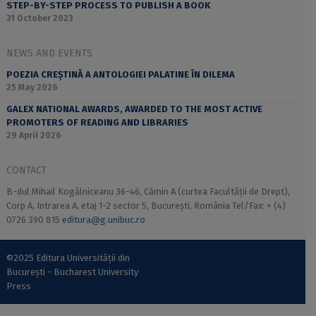
STEP-BY-STEP PROCESS TO PUBLISH A BOOK
31 October 2023
NEWS AND EVENTS
POEZIA CREȘTINĂ A ANTOLOGIEI PALATINE ÎN DILEMA
25 May 2026
GALEX NATIONAL AWARDS, AWARDED TO THE MOST ACTIVE
PROMOTERS OF READING AND LIBRARIES
29 April 2026
CONTACT
B-dul Mihail Kogălniceanu 36-46, Cămin A (curtea Facultății de Drept),
Corp A, Intrarea A, etaj 1-2 sector 5, București, România Tel/Fax: + (4)
0726 390 815
editura@g.unibuc.ro
©2025 Editura Universității din
București - Bucharest University
Press