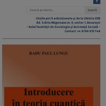
Search
Search
for:
Cărțile pot fi achiziționate și de la Librăria EUB
Bd. Schitu Măgureanu nr. 9, sector 1, București
- holul Facultății de Sociologie și Asistență Socială -
Contact:
+4 0760 013 746