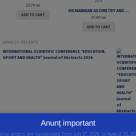
23,79
lei
RIEMANNIAN GEOMETRY AND APPLICATIONS. PROCEEDINGS RIGA 2011
ADD TO CART
37,00
lei
ADD TO CART
APARIȚII RECENTE
INTERNATIONAL SCIENTIFIC CONFERENCE “EDUCATION,
SPORT AND HEALTH” Journal of Abstracts 2026
Anunț important
EROAREA ȘI FACTORUL UMAN ÎN PRACTICA MEDICALĂ
line orders are suspended from July 27, 2026, to August 30, 20