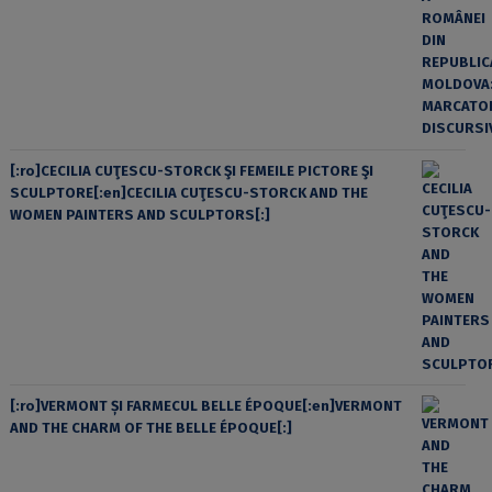
[:ro]CECILIA CUŢESCU-STORCK ŞI FEMEILE PICTORE ŞI
SCULPTORE[:en]CECILIA CUŢESCU-STORCK AND THE
WOMEN PAINTERS AND SCULPTORS[:]
[:ro]VERMONT ȘI FARMECUL BELLE ÉPOQUE[:en]VERMONT
AND THE CHARM OF THE BELLE ÉPOQUE[:]