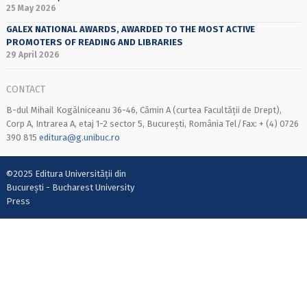
25 May 2026
GALEX NATIONAL AWARDS, AWARDED TO THE MOST ACTIVE
PROMOTERS OF READING AND LIBRARIES
29 April 2026
CONTACT
B-dul Mihail Kogălniceanu 36-46, Cămin A (curtea Facultății de Drept),
Corp A, Intrarea A, etaj 1-2 sector 5, București, România Tel/Fax: + (4) 0726
390 815
editura@g.unibuc.ro
©2025 Editura Universității din
București - Bucharest University
Press