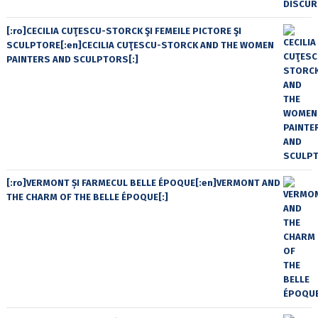
[:ro]CECILIA CUŢESCU-STORCK ŞI FEMEILE PICTORE ŞI
SCULPTORE[:en]CECILIA CUŢESCU-STORCK AND THE WOMEN
PAINTERS AND SCULPTORS[:]
[:ro]VERMONT ȘI FARMECUL BELLE ÉPOQUE[:en]VERMONT AND
THE CHARM OF THE BELLE ÉPOQUE[:]