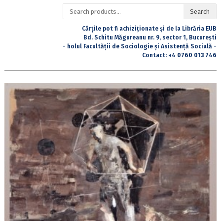
Search
Search
for:
Cărțile pot fi achiziționate și de la Librăria EUB
Bd. Schitu Măgureanu nr. 9, sector 1, București
- holul Facultății de Sociologie și Asistență Socială -
Contact:
+4 0760 013 746