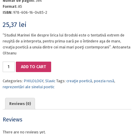
Numar de pagini:
364
Format:
A5
ISBN:
978-606-16-0485-2
25,37
lei
“Studiul Marinei Ilie despre lirica lui Brodski este o tentativă extrem de
reuşită de a interpreta, pentru prima oară pe o întindere aşa de mare,
creaţia poetică a unuia dintre cei mai mari poeţi contemporani”. Antoaneta
Olteanu
IOSIF
ADD TO CART
BRODSKI:
AVATARURI
Categories:
PHILOLOGY
,
Slavic
Tags:
creaţie poetică
,
poezia rusă
,
ALE
reprezentări ale sinelui poetic
EULUI
quantity
Reviews (0)
Reviews
There are no reviews yet.