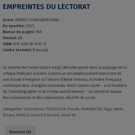
EMPREINTES DU LECTORAT
Autor:
IRINGÓ CORA (ABRUDAN)
An aparitie:
2021
Numar de pagini:
188
Format:
A5
ISBN:
978-606-16-1297-0
Limba textului:
franceză
Ce volume de l’universitaire Iringó Abrudan parait dans le paysage de la
critique littéraire actuelle comme un accomplissement important de
son travail d’exégèse su l’œuvre d’Annie Erneaux, écrivaine française
contemporaine, d’origine normande, dont l’œuvre vaste – a la frontière
de l’autobiographie et du roman autofictionnel – se construit autour
des événements et des expériences décisifs de sa vie.
Categories:
Collections
,
PHILOLOGY
,
French
,
HUMANITIES
Tags:
Annie
Ernaux
,
limbă și cultură franceză
,
secol XX
Reviews (0)