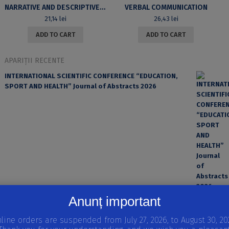
NARRATIVE AND DESCRIPTIVE TECHNIQUES IN THE WORK OF ROGER MARTIN DU GARD
VERBAL COMMUNICATION
21,14
lei
26,43
lei
ADD TO CART
ADD TO CART
APARIȚII RECENTE
INTERNATIONAL SCIENTIFIC CONFERENCE “EDUCATION,
SPORT AND HEALTH” Journal of Abstracts 2026
Anunț important
EROAREA ȘI FACTORUL UMAN ÎN PRACTICA MEDICALĂ
line orders are suspended from July 27, 2026, to August 30, 20