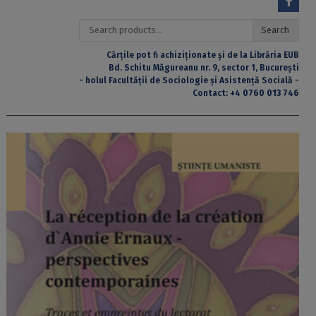
Search
Search
for:
Cărțile pot fi achiziționate și de la Librăria EUB
Bd. Schitu Măgureanu nr. 9, sector 1, București
- holul Facultății de Sociologie și Asistență Socială -
Contact:
+4 0760 013 746