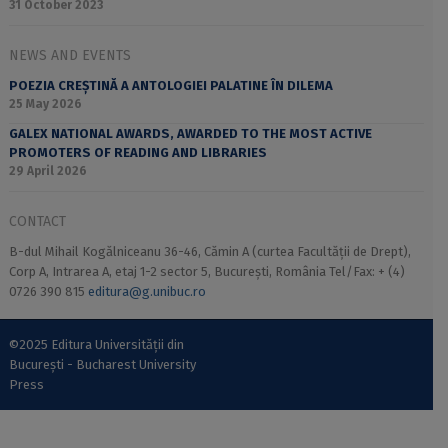
31 October 2023
NEWS AND EVENTS
POEZIA CREȘTINĂ A ANTOLOGIEI PALATINE ÎN DILEMA
25 May 2026
GALEX NATIONAL AWARDS, AWARDED TO THE MOST ACTIVE
PROMOTERS OF READING AND LIBRARIES
29 April 2026
CONTACT
B-dul Mihail Kogălniceanu 36-46, Cămin A (curtea Facultății de Drept),
Corp A, Intrarea A, etaj 1-2 sector 5, București, România Tel/Fax: + (4)
0726 390 815
editura@g.unibuc.ro
©2025 Editura Universității din
București - Bucharest University
Press