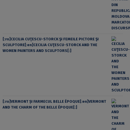
[:ro]CECILIA CUŢESCU-STORCK ŞI FEMEILE PICTORE ŞI
SCULPTORE[:en]CECILIA CUŢESCU-STORCK AND THE
WOMEN PAINTERS AND SCULPTORS[:]
[:ro]VERMONT ȘI FARMECUL BELLE ÉPOQUE[:en]VERMONT
AND THE CHARM OF THE BELLE ÉPOQUE[:]