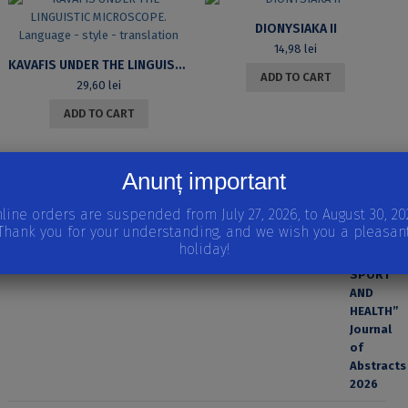
DIONYSIAKA II
14,98
lei
KAVAFIS UNDER THE LINGUISTIC MICROSCOPE. LANGUAGE – STYLE – TRANSLATION
ADD TO CART
29,60
lei
ADD TO CART
APARIȚII RECENTE
Anunț important
INTERNATIONAL SCIENTIFIC CONFERENCE “EDUCATION,
SPORT AND HEALTH” Journal of Abstracts 2026
line orders are suspended from July 27, 2026, to August 30, 20
Thank you for your understanding, and we wish you a pleasan
holiday!