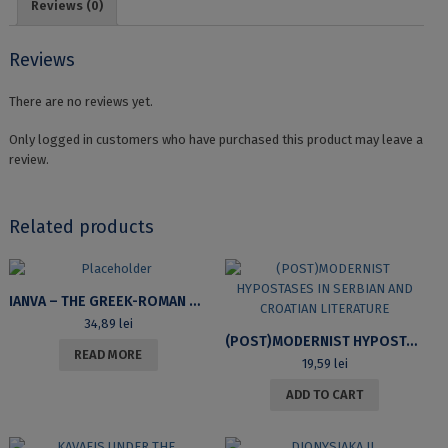
Reviews (0)
DU
COLLOQUE
INTERNATIONAL
Reviews
LANGAGE(S),
DISCOURS
There are no reviews yet.
ET
TRADUCTION
Only logged in customers who have purchased this product may leave a
2019
review.
–
SECTION
LITTÉRATURE
Related products
quantity
IANVA – THE GREEK-ROMAN WORLD IN STUDIES AND PAPERS
34,89
lei
(POST)MODERNIST HYPOSTASES IN SERBIAN AND CROATIAN LITERATURE
READ MORE
19,59
lei
ADD TO CART