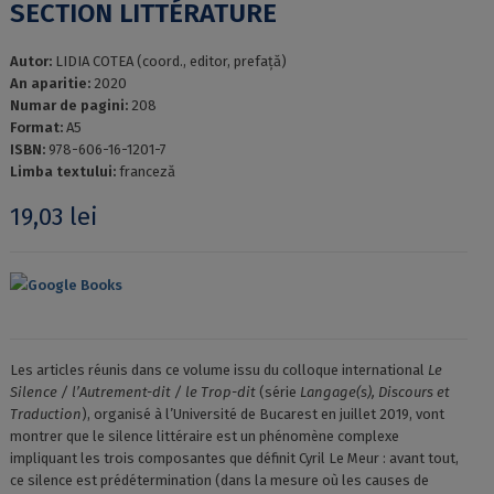
SECTION LITTÉRATURE
Autor:
LIDIA COTEA (coord., editor, prefață)
An aparitie:
2020
Numar de pagini:
208
Format:
A5
ISBN:
978-606-16-1201-7
Limba textului:
franceză
19,03
lei
Google Books
Les articles réunis dans ce volume issu du colloque international
Le
Silence / l’Autrement-dit / le Trop-dit
(série
Langage(s), Discours et
Traduction
), organisé à l’Université de Bucarest en juillet 2019, vont
montrer que le silence littéraire est un phénomène complexe
impliquant les trois composantes que définit Cyril Le Meur : avant tout,
ce silence est prédétermination (dans la mesure où les causes de