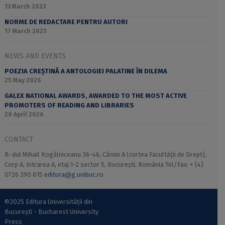
13 March 2023
NORME DE REDACTARE PENTRU AUTORI
17 March 2023
NEWS AND EVENTS
POEZIA CREȘTINĂ A ANTOLOGIEI PALATINE ÎN DILEMA
25 May 2026
GALEX NATIONAL AWARDS, AWARDED TO THE MOST ACTIVE
PROMOTERS OF READING AND LIBRARIES
29 April 2026
CONTACT
B-dul Mihail Kogălniceanu 36-46, Cămin A (curtea Facultății de Drept),
Corp A, Intrarea A, etaj 1-2 sector 5, București, România Tel/Fax: + (4)
0726 390 815
editura@g.unibuc.ro
©2025 Editura Universității din
București - Bucharest University
Press