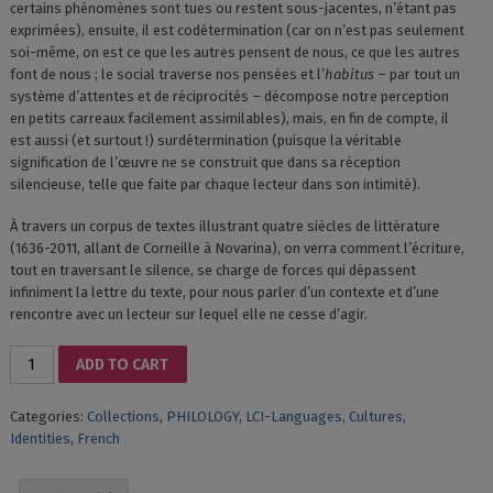
certains phénomènes sont tues ou restent sous-jacentes, n’étant pas
exprimées), ensuite, il est codétermination (car on n’est pas seulement
soi-même, on est ce que les autres pensent de nous, ce que les autres
font de nous ; le social traverse nos pensées et l’
habitus
– par tout un
système d’attentes et de réciprocités – décompose notre perception
en petits carreaux facilement assimilables), mais, en fin de compte, il
est aussi (et surtout !) surdétermination (puisque la véritable
signification de l’œuvre ne se construit que dans sa réception
silencieuse, telle que faite par chaque lecteur dans son intimité).
À travers un corpus de textes illustrant quatre siècles de littérature
(1636-2011, allant de Corneille à Novarina), on verra comment l’écriture,
tout en traversant le silence, se charge de forces qui dépassent
infiniment la lettre du texte, pour nous parler d’un contexte et d’une
rencontre avec un lecteur sur lequel elle ne cesse d’agir.
LE
ADD TO CART
SILENCE/L’AUTREMENT-
DIT/LE
Categories:
Collections
,
PHILOLOGY
,
LCI-Languages, Cultures,
TROP-
Identities
,
French
DIT
(I)
ACTES