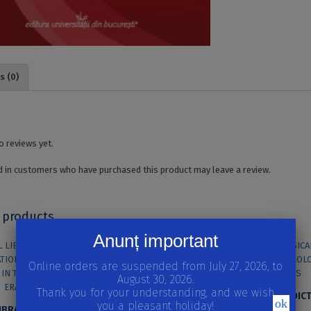
s (0)
o reviews yet.
 in customers who have purchased this product may leave a review.
 products
Anunț important
Online orders are suspended from July 27, 2026, to
August 30, 2026.
Thank you for your understanding, and we wish
ok
you a pleasant holiday!
MEDICAL LIBRARIES AND INFORMATION USERS IN ROMANIA IN THE DIGITAL ERA