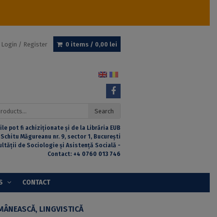
Login / Register
0 items /
0,00
lei
Search
ile pot fi achiziționate și de la Librăria EUB
 Schitu Măgureanu nr. 9, sector 1, București
ultății de Sociologie și Asistență Socială -
Contact:
+4 0760 013 746
S
CONTACT
MÂNEASCĂ, LINGVISTICĂ