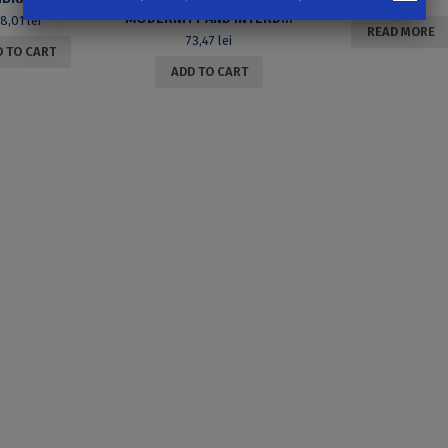
42,29
lei
MODERNITY AND INTERDISCIPLINARITY IN LINGUISTIC RESEARCH. HOMAGE TO PROFESSOR LILIANA IONESCU-RUXĂNDOIU
28,01
lei
READ MORE
73,47
lei
 TO CART
ADD TO CART