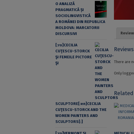
O ANALIZĂ
PRAGMATICĂ ȘI
SOCIOLINGVISTICĂ
A ROMÂNEI DIN REPUBLICA
MOLDOVA: MARCATORII
Review
DISCURSIVI
[:ro]CECILIA
Reviews
CUŢESCU-STORCK
ŞI FEMEILE PICTORE
There are n
ŞI
Only logged
Related
SCULPTORE[:en]CECILIA
CUŢESCU-STORCK AND THE
WOMEN PAINTERS AND
SCULPTORS[:]
[:ro]VERMONT ȘI