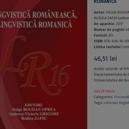
ROMANICĂ
Autor:
HELGA BOGDA
RODICA ZAFIU (editor
An aparitie:
2017
Numar de pagini:
4
Format:
B5
ISBN:
978-606-16-0
Limba textului:
rom
46,51
lei
Actele celui de-al XV
Departamentului de li
(Universitatea din Bu
Out of stock
Categories:
Proceed
Tags:
colocviu
,
lingiv