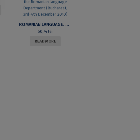
ROMANIAN LANGUAGE. HYPOSTASES OF LINGUISTIC VARIATION. II . PRAGMATICS AND STYLISTICS. PROCEEDINGS OF THE 10TH COLLOQUIUM OF THE ROMANIAN LANGUAGE DEPARTMENT (BUCHAREST, 3RD-4TH DECEMBER 2010)
50,74
lei
READ MORE