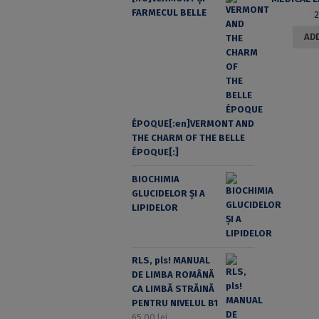
FARMECUL BELLE
ADD
ÉPOQUE[:en]VERMONT AND
THE CHARM OF THE BELLE
ÉPOQUE[:]
BIOCHIMIA
GLUCIDELOR ȘI A
LIPIDELOR
RLS, pls! MANUAL
DE LIMBA ROMÂNĂ
CA LIMBĂ STRĂINĂ
PENTRU NIVELUL B1
65,00
lei