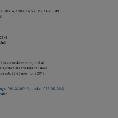
N OPREA, ANDREEA-VICTORIA GRIGORE,
i)
60
933-8
ână
I-lea Colocviu internaţional al
ngvistică al Facultăţii de Litere
cureşti, 25-26 noiembrie 2016).
ings
,
PHILOLOGY
,
Romanian
,
PERIODICALS
istică